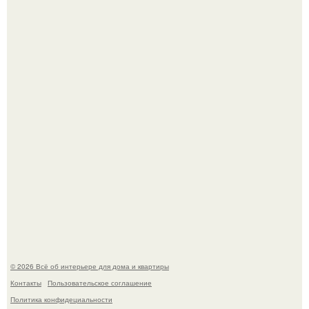
Кёнигсберг. Интерьер дома студенческого братства
"Германия".
Это жилой комплекс в Париже, в пригороде нуази - ле -
гран.
© 2026 Всё об интерьере для дома и квартиры
Контакты
Пользовательское соглашение
Политика конфидециальности