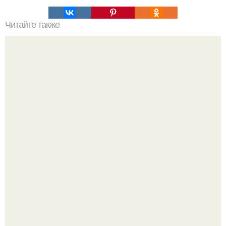
Читайте также
Проклятие любой породы.
Уютная светлая квартира в лучах солнца.