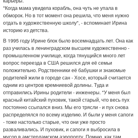
карьеры.
"Когда мама увидела корабль, она чуть не упала в
обморок. Но в тот момент она решила, что меня нужно
отдать в художественную школу", - вспоминает Ирина
историю из детства.
В 1995 году Ирине блок было восемнадцать лет. Она как
раз училась в ленинградском высшем художественно -
промышленном училище, когда тянущийся много лет
вопрос переезда в США решился для её семьи
положительно. Родственники её бабушки и знакомые
родителей жили в городе сан - Хосе, который считается
одним из центров кремниевой долины. Туда и
отправились Ирины родители - инженеры. "У меня был
красный китайский пуховик, такой старый, что весь пух
постоянно ссыпался вниз. Мы его трясли - и пух снова
распределялся по всему изделию. И были у меня сапоги
- тоже настолько старые, что они уже просто
разваливались. И пуховик, и сапоги я выбросила в
мусор в амстердамском аэропорту. Помню, как там