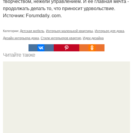
творчеством, нежели управлением. И её главная мечта -
продолжать делать то, что приносит удовольствие.
Источник: Forumdaily. com.
Категории:
Детская мебель
,
Интерьер маленькой квартиры
,
Интерьер для дома
,
Дизайн интерьера дома
,
Стили интерьеров квартир
,
Идеи дизайна
Читайте также
Лофт итальянского холостяка от MG2 Architetture.