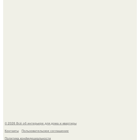
Кёнигсберг. Интерьер дома студенческого братства
"Германия".
В Японии бесплатно раздают дома самураев - звучит как
план на новую жизнь.
© 2026 Всё об интерьере для дома и квартиры
Контакты
Пользовательское соглашение
Политика конфидециальности