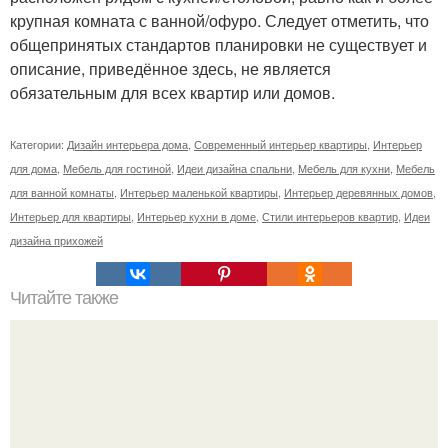
крупная комната с ванной/офуро. Следует отметить, что
общепринятых стандартов планировки не существует и
описание, приведённое здесь, не является
обязательным для всех квартир или домов.
Категории:
Дизайн интерьера дома
,
Современный интерьер квартиры
,
Интерьер
для дома
,
Мебель для гостиной
,
Идеи дизайна спальни
,
Мебель для кухни
,
Мебель
для ванной комнаты
,
Интерьер маленькой квартиры
,
Интерьер деревянных домов
,
Интерьер для квартиры
,
Интерьер кухни в доме
,
Стили интерьеров квартир
,
Идеи
дизайна прихожей
Читайте также