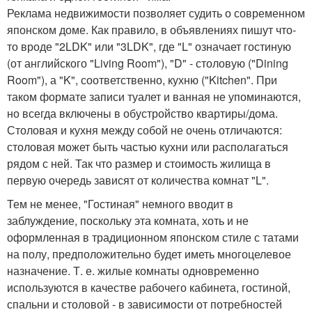
Реклама недвижимости позволяет судить о современном
японском доме. Как правило, в объявлениях пишут что-
то вроде "2LDK" или "3LDK", где "L" означает гостиную
(от английского "Living Room"), "D" - столовую ("Dining
Room"), а "K", соответственно, кухню ("Kitchen". При
таком формате записи туалет и ванная не упоминаются,
но всегда включены в обустройство квартиры/дома.
Столовая и кухня между собой не очень отличаются:
столовая может быть частью кухни или располагаться
рядом с ней. Так что размер и стоимость жилища в
первую очередь зависят от количества комнат "L".
Тем не менее, "Гостиная" немного вводит в
заблуждение, поскольку эта комната, хоть и не
оформленная в традиционном японском стиле с татами
на полу, предположительно будет иметь многоцелевое
назначение. Т. е. жилые комнаты одновременно
используются в качестве рабочего кабинета, гостиной,
спальни и столовой - в зависимости от потребностей