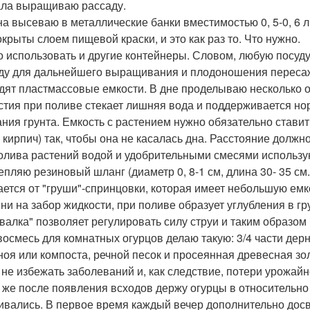
ла выращиваю рассаду.
а высеваю в металлические банки вместимостью 0, 5-0, 6 л 
окрыты слоем пищевой краски, и это как раз то. Что нужно.
 использовать и другие контейнеры. Словом, любую посуд
ду для дальнейшего выращивания и плодоношения пересаж
дят пластмассовые емкости. В дне проделываю несколько о
стия при поливе стекает лишняя вода и поддерживается но
ания грунта. Емкость с растением нужно обязательно ставит
 кирпич) так, чтобы она не касалась дна. Расстояние должно
олива растений водой и удобрительными смесями использую
епляю резиновый шланг (диаметр 0, 8-1 см, длина 30- 35 
ается от "груши"-спринцовки, которая имеет небольшую емко
ни на забор жидкости, при поливе образует углубления в г
валка" позволяет регулировать силу струи и таким образо
восмесь для комнатных огурцов делаю такую: 3/4 части дерн
ноя или компоста, речной песок и просеянная древесная зо
 не избежать заболеваний и, как следствие, потери урожайн
 же после появления всходов держу огурцы в относительно
ивались. В первое время каждый вечер дополнительно досв