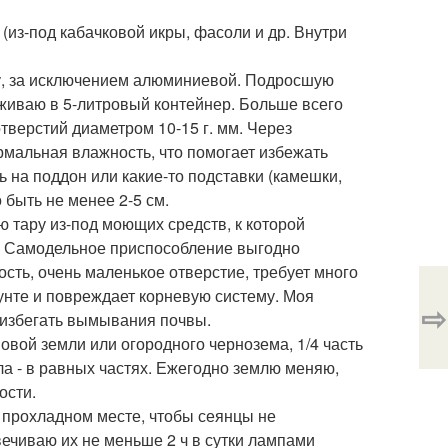
(из-под кабачковой икры, фасоли и др. Внутри
у, за исключением алюминиевой. Подросшую
иваю в 5-литровый контейнер. Больше всего
тверстий диаметром 10-15 г. мм. Через
рмальная влажность, что помогает избежать
ь на поддон или какие-то подставки (камешки,
 быть не менее 2-5 см.
 тару из-под моющих средств, к которой
см. Самодельное приспособление выгодно
сть, очень маленькое отверстие, требует много
рунте и повреждает корневую систему. Моя
⇨
м избегать вымывания почвы.
овой земли или огородного чернозема, 1/4 часть
ла - в равных частях. Ежегодно землю меняю,
ости.
 прохладном месте, чтобы сеянцы не
ечиваю их не меньше 2 ч в сутки лампами