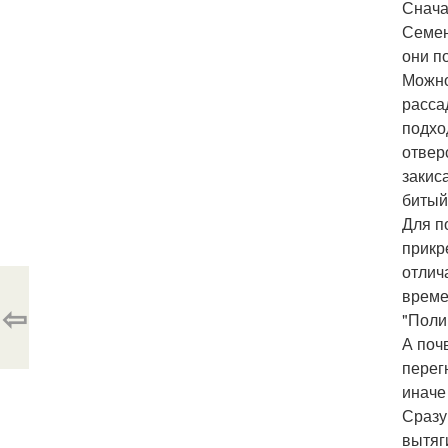
Снача
Семен
они п
Можно
расса
подхо
отвер
закис
битый
Для п
прикр
отлич
време
⇦
"Поли
А поч
перег
иначе
Сразу
вытяг