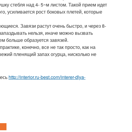
ку стебля над 4- 5~м листом. Такой прием идет
ого, усиливается рост боковых плетей, которые
иеся. Завязи растут очень быстро, и через 8-
 запаздывать нельзя, иначе можно вызвать
ем больше образуется завязей.
актике, конечно, все не так просто, как на
вежий пленящий запах огурца, нисколько не
десь
http://interior.ru-best.com/interer-dlya-