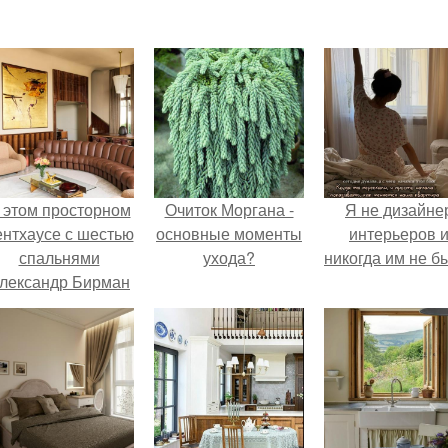
 этом просторном
Очиток Моргана -
Я не дизайне
ентхаусе с шестью
основные моменты
интерьеров 
спальнями
ухода?
никогда им не б
лександр Бирман
живет со своей
семьей.