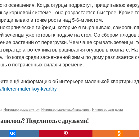
ого освещения. Когда огурцы подрастут, прищипываю верхуш
льзу корневой системе - она разрастается быстрее. Кроме т
прищипываю в точке роста над 5-6-м листом.
нокарпические гибриды, которые я выращиваю, самоопыляющ
ей зеленцы уже готовы к подаче на стол. Со сбором плодов
ение растений от перегрузки. Чем чаще срывать зеленцы, т
а вкратце агротехника выращивания огурцов в комнате. На пр
е. Но когда среди заснеженной зимы по дому разливается с
шь о потраченных силах и времени.
ите ещё информацию об интерьере маленькой квартиры з
ry/interer-malenkoy-kvartiry
и:
Интерьер дома внутри
,
Интерьер маленькой квартиры
,
Интерьер для дома
авилось? Поделитесь с друзьями!