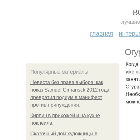
В
лучшие 
главная
интерь
Огу
Когда
уже н
Популярные материалы
занят
Невеста без права выбора: как
Огурц
показ Samuel Cirnansck 2012 года
Необх
превратил подиум в манифест
можно
против принуждения.
Кирпич в прихожей и на кухне
поклеила.
Сказочный дом художницы в