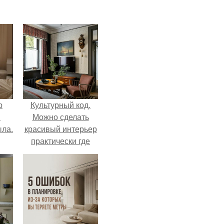
р
Культурный код.
и
Можно сделать
ыла.
красивый интерьер
практически где
угодно.