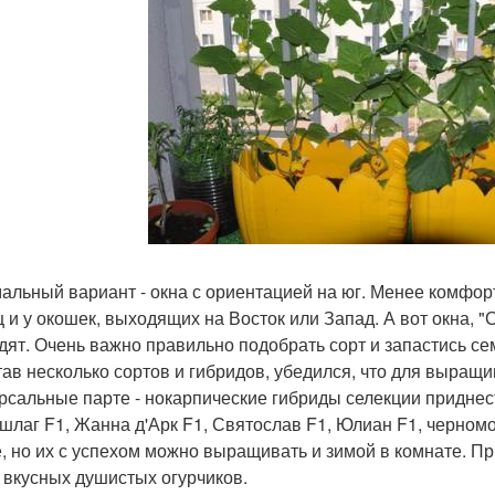
альный вариант - окна с ориентацией на юг. Менее комфорт
ц и у окошек, выходящих на Восток или Запад. А вот окна, 
дят. Очень важно правильно подобрать сорт и запастись с
ав несколько сортов и гибридов, убедился, что для выращ
рсальные парте - нокарпические гибриды селекции приднест
ншлаг F1, Жанна д'Арк F1, Святослав F1, Юлиан F1, черном
е, но их с успехом можно выращивать и зимой в комнате. П
 вкусных душистых огурчиков.