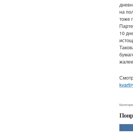
дневн
на по
тоже 
Парте
10 дн
истощ
Таков
бумаг
жалее
Смотр
kvarti
Категори
Понр