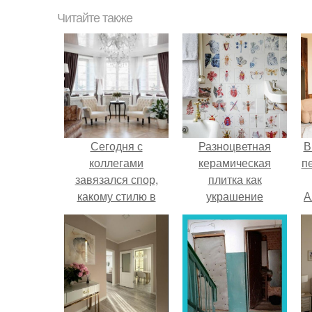
Читайте также
Сегодня с
Разноцветная
В
коллегами
керамическая
п
завязался спор,
плитка как
какому стилю в
украшение
А
интерьере сейчас
интерьера.
чаще отдают
предпочтение?