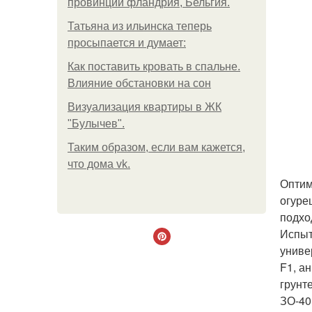
провинции фландрия, Бельгия.
Татьяна из ильинска теперь
просыпается и думает:
Как поставить кровать в спальне.
Влияние обстановки на сон
Визуализация квартиры в ЖК
"Булычев".
Таким образом, если вам кажется,
что дома vk.
Оптим
огуре
подхо
Испыт
униве
F1, а
грунт
ЗО-40