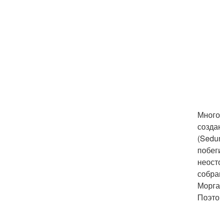
Много
созда
(Sedu
побег
неост
собра
Морга
Поэто