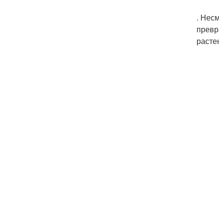
. Нес
превр
расте