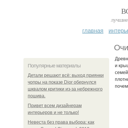
В
лучшие 
главная
интерь
Очи
Древн
и кры
Популярные материалы
семей
Детали решают всё: выход приянки
плотн
чопры на показе Dior обернулся
почем
шквалом критики из-за небрежного
пошива.
Привет всем дизайнерам
интерьеров и не только!
Невеста без права выбора: как