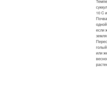
Темпе
сукку
10 C 
Почва
одной
если 
земля
Перес
голый
или ж
весно
расте