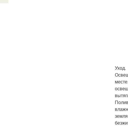
Уход.
Освещ
месте
освещ
вытяг
Полив
влажн
земля
безжи