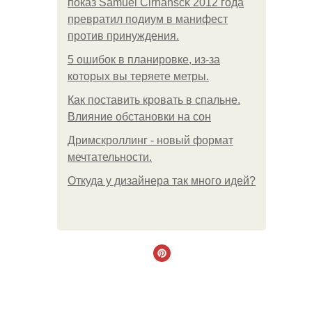
показ Samuel Cirnansck 2012 года
превратил подиум в манифест
против принуждения.
5 ошибок в планировке, из-за
которых вы теряете метры.
Как поставить кровать в спальне.
Влияние обстановки на сон
Дримскроллинг - новый формат
мечтательности.
Откуда у дизайнера так много идей?