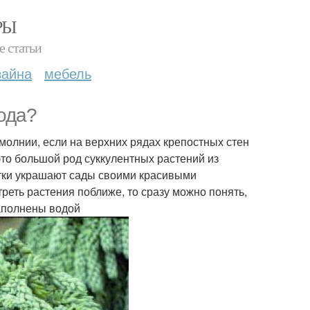
РЫ
е статьи
зайна
мебель
ода?
молнии, если на верхних рядах крепостных стен
 это большой род суккулентных растений из
читки украшают сады своими красивыми
реть растения поближе, то сразу можно понять,
наполнены водой