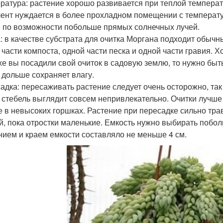
ратура: растение хорошо развивается при теплой температур
лент нуждается в более прохладном помещении с температур
и по возможности побольше прямых солнечных лучей.
: в качестве субстрата для очитка Моргана подходит обычны
 части компоста, одной части песка и одной части гравия. 
же вы посадили свой очиток в садовую землю, то нужно быт
 дольше сохраняет влагу.
адка: пересаживать растение следует очень осторожно, так 
 стебель выглядит совсем непривлекательно. Очитки лучше 
е в невысоких горшках. Растение при пересадке сильно тра
й, пока отростки маленькие. Емкость нужно выбирать побол
нием и краем емкости составляло не меньше 4 см.