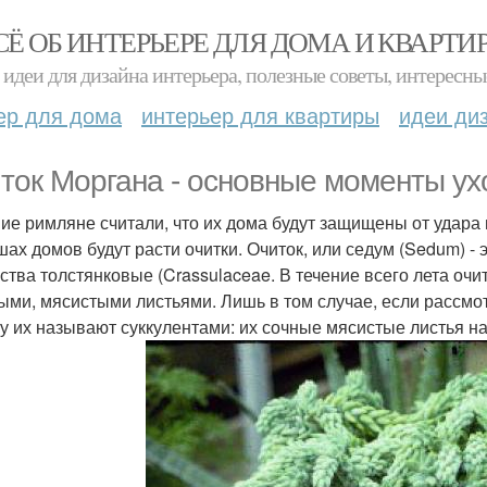
СЁ ОБ ИНТЕРЬЕРЕ ДЛЯ ДОМА И КВАРТИ
идеи для дизайна интерьера, полезные советы, интересны
ер для дома
интерьер для квартиры
идеи ди
ток Моргана - основные моменты ух
ие римляне считали, что их дома будут защищены от удара 
шах домов будут расти очитки. Очиток, или седум (Sedum) -
ства толстянковые (Crassulaceae. В течение всего лета о
ыми, мясистыми листьями. Лишь в том случае, если рассмот
у их называют суккулентами: их сочные мясистые листья 