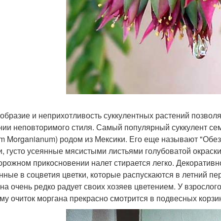
образие и неприхотливость суккулентных растений позвол
нии неповторимого стиля. Самый популярный суккулент сем
m Morganianum) родом из Мексики. Его еще называют "Обе
и, густо усеянные мясистыми листьями голубоватой окраски
орожном прикосновении налет стирается легко. Декоративн
нные в соцветия цветки, которые распускаются в летний пе
на очень редко радует своих хозяев цветением. У взрослого 
му очиток моргана прекрасно смотрится в подвесных корзи