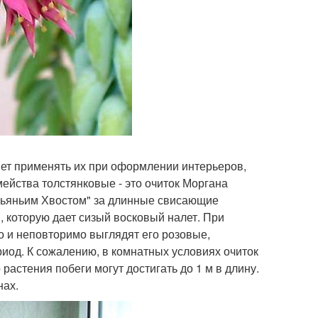
яет применять их при оформлении интерьеров,
ейства толстянковые - это очиток Моргана
зьяньим Хвостом" за длинные свисающие
, которую дает сизый восковый налет. При
о и неповторимо выглядят его розовые,
риод. К сожалению, в комнатных условиях очиток
растения побеги могут достигать до 1 м в длину.
нах.