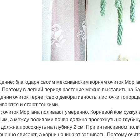
ение: благодаря своим мексиканским корням очиток Морган
. Поэтому в летний период растение можно выставить на ба
ении очиток теряет свою декоративность: листочки топорща
иваются и стают тонкими.
: очиток Моргана поливают умеренно. Корневой ком суккул
ым, а между поливами почва должна просохнуть на глубину 1
 должна просохнуть на глубину 2 см. При интенсивном пол
зненно свисают, а корни начинают загнивать. Поэтому очит