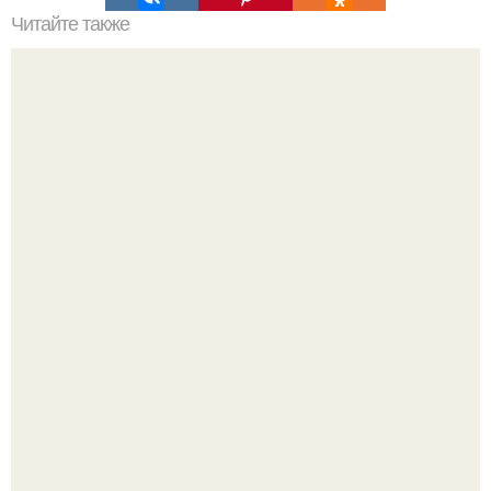
Читайте также
Картины в офис по Фен-Шуй. Фэн-шуй в офисе
5 ошибок в планировке, из-за которых вы теряете метры.