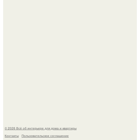
Это жилой комплекс в Париже, в пригороде нуази - ле -
гран.
Опишите интерьер кухни в 2-3 словах.
© 2026 Всё об интерьере для дома и квартиры
Контакты
Пользовательское соглашение