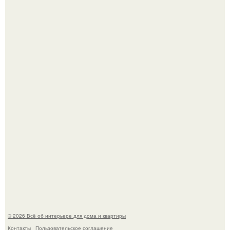
Невеста без права выбора: как показ Samuel Cirnansck
2012 года превратил подиум в манифест против
принуждения.
Сокровища из Hoff.
© 2026 Всё об интерьере для дома и квартиры
Контакты
Пользовательское соглашение