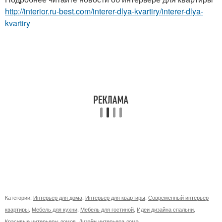
http://interior.ru-best.com/interer-dlya-kvartiry/interer-dlya-
kvartiry
Категории:
Интерьер для дома
,
Интерьер для квартиры
,
Современный интерьер
квартиры
,
Мебель для кухни
,
Мебель для гостиной
,
Идеи дизайна спальни
,
Красивые интерьеры домов
,
Дизайн интерьера дома