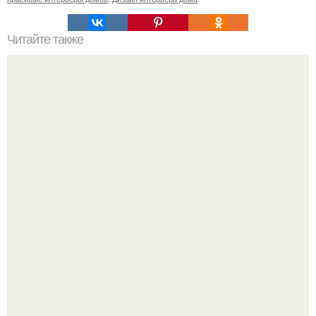
Читайте также
Прогулка по заброшенным особнякам Петербурга.
Культурный код. Можно сделать красивый интерьер