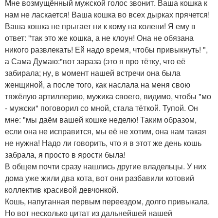
Мне возмущённый мужской голос звонит. Ваша кошка к
нам не ласкается! Ваша кошка во всех дырках прячется!
Ваша кошка не прыгает ни к кому на колени! Я ему в
ответ: "так это же кошка, а не клоун! Она не обязана
никого развлекать! Ей надо время, чтобы привыкнуть! ",
а Сама Думаю:"вот зараза (это я про тётку, что её
забирала; ну, в момент нашей встречи она была
женщиной, а после того, как наслала на меня свою
тяжёлую артиллерию, мужика своего, видимо, чтобы "мо
- мужски" поговорил со мной, стала тёткой. Тупой. Он
мне: "мы даём вашей кошке неделю! Таким образом,
если она не исправится, мы её не хотим, она нам такая
не нужна! Надо ли говорить, что я в этот же день кошь
забрала, я просто в ярости была!
В общем почти сразу нашлись другие владельцы. У них
дома уже жили два кота, вот они разбавили котовий
коллектив красивой девчонкой.
Кошь, напуганная первым переездом, долго привыкала.
Но вот несколько цитат из дальнейшей нашей