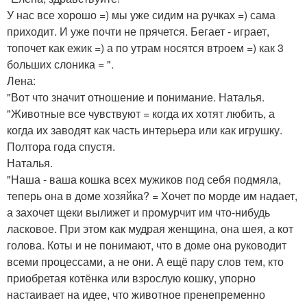
У нас все хорошо =) мы уже сидим на ручках =) сама
приходит. И уже почти не прячется. Бегает - играет,
топочет как ежик =) а по утрам носятся втроем =) как 3
больших слоника = ".
Лена:
"Вот что значит отношение и понимание. Наталья.
"Животные все чувствуют = когда их хотят любить, а
когда их заводят как часть интерьера или как игрушку.
Полтора года спустя.
Наталья.
"Наша - ваша кошка всех мужиков под себя подмяла,
теперь она в доме хозяйка? = Хочет по морде им надает,
а захочет щеки вылижет и промурчит им что-нибудь
ласковое. При этом как мудрая женщина, она шея, а кот
голова. Коты и не понимают, что в доме она руководит
всеми процессами, а не они. А ещё пару слов тем, кто
приобретая котёнка или взрослую кошку, упорно
настаивает на идее, что животное пренепременно