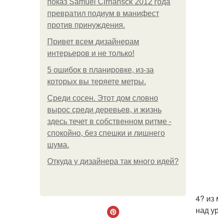
показ Samuel Cirnansck 2012 года
превратил подиум в манифест
против принуждения.
Привет всем дизайнерам
интерьеров и не только!
5 ошибок в планировке, из-за
которых вы теряете метры.
Среди сосен. Этот дом словно
вырос среди деревьев, и жизнь
здесь течет в собственном ритме -
спокойно, без спешки и лишнего
шума.
Откуда у дизайнера так много идей?
4? из
над у