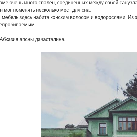
доме очень много спален, соединенных между собой санузла
н мог поменять несколько мест для сна.
я мебель здесь набита конским волосом и водорослями. Из з
епробиваемым.
 Абхазия апсны дачасталина.