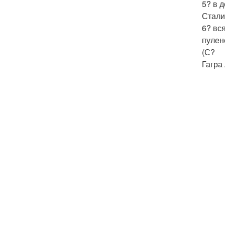
5? в 
Стали
6? вс
пулен
(С?
Гагра