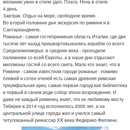
желанию ужин в отеле (доп. Плата. Ночь в отеле.
4 день.
Завтрак. Отдых на море, свободное время.
Во второй половине дня экскурсия по римини и в
Сантарканджело.
Романья - самая гостеприимная область Италии, где две
тысячи лет назад пришвартовывались корабли со всего
Средиземноморья, в средние века - проходили
паломники со всей Европы, а в наши дни отдыхают
миллионы гостей со всего света. Мало кто знает, что в
Римини - самом известном городе романьи - помимо
пляжей и сотен отелей есть самая древняя римская
триумфальная арка, самая первая городская библиотека
и первый в своем роде собор эпохи возрождения. И
даже не каждый риминец знает, что их любимому мосту
Тиберия в 2014 год исполнилось 2000 лет, а на
центральной улице города жил и учился самый
титулованный режиссер XX века Федерико Феллини.