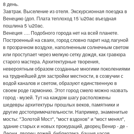
8 день.
Завтрак. Выселение из отеля. Экскурсионная поездка в
Венецию (доп. Плата теплоход 15 \u20ac въездная
пошлина 5 \u20ac.
Венеция …. Подобного города нет на всей планете.
Построенный на сваях, город словно парит над лагуной
в прозрачном воздухе, наполненным солнечным светом
или проступает через мелкую сетку дождя, как гравюра
старого мастера. Архитектурные творения,
невероятным образом созданные многими поколениями
на труднейшей для застройки местности, в созвучии с
водой каналов и светом, образуют единственную в
своем роде гармонию. Этот город смело можно назвать
город - музей. Тут на каждом шагу расположены
шедевры архитектуры прошлых веков, памятники и
другие достопримечательности. Например, знаменитые
мосты: "Золотой Мост", "мост вздохов" и "мост менял",
здание старых и новых прокураций, дворец Венир - де -
Леони, дворец дожей, библиотека, башня часов,