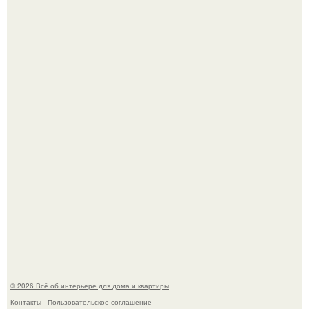
Преображение в ванной на ул. генерала Григорова, д.
36!
Двухкомнатная квартира в стиле сканди кинфолк и
мебелью 50-х годов в высотке на котельнической.
© 2026 Всё об интерьере для дома и квартиры
Контакты
Пользовательское соглашение