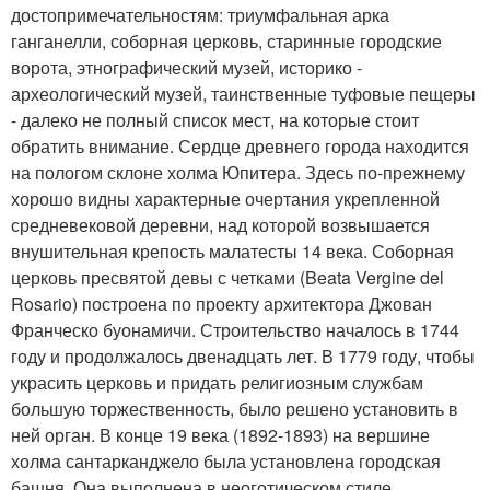
достопримечательностям: триумфальная арка
ганганелли, соборная церковь, старинные городские
ворота, этнографический музей, историко -
археологический музей, таинственные туфовые пещеры
- далеко не полный список мест, на которые стоит
обратить внимание. Сердце древнего города находится
на пологом склоне холма Юпитера. Здесь по-прежнему
хорошо видны характерные очертания укрепленной
средневековой деревни, над которой возвышается
внушительная крепость малатесты 14 века. Соборная
церковь пресвятой девы с четками (Beata Vergine del
Rosario) построена по проекту архитектора Джован
Франческо буонамичи. Строительство началось в 1744
году и продолжалось двенадцать лет. В 1779 году, чтобы
украсить церковь и придать религиозным службам
большую торжественность, было решено установить в
ней орган. В конце 19 века (1892-1893) на вершине
холма сантарканджело была установлена городская
башня. Она выполнена в неоготическом стиле