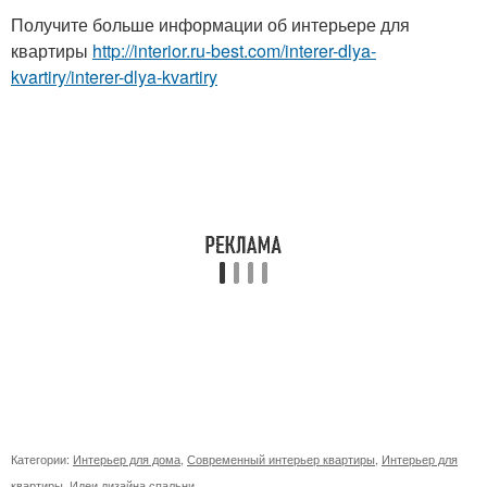
Получите больше информации об интерьере для
квартиры
http://interior.ru-best.com/interer-dlya-
kvartiry/interer-dlya-kvartiry
Категории:
Интерьер для дома
,
Современный интерьер квартиры
,
Интерьер для
квартиры
,
Идеи дизайна спальни