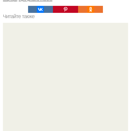
Читайте также
Дизайн коридора. Зачастую владельцы квартир или
домов не особо акцентируют внимание на обустройстве
коридора.