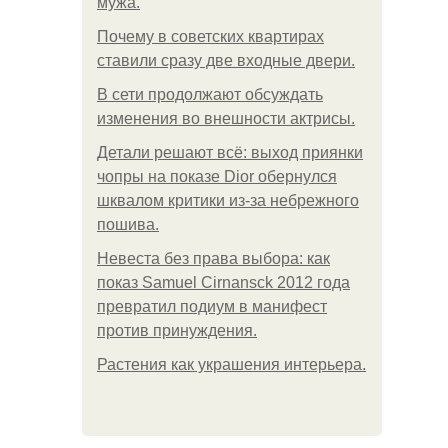
мужа.
Почему в советских квартирах
ставили сразу две входные двери.
В сети продолжают обсуждать
изменения во внешности актрисы.
Детали решают всё: выход приянки
чопры на показе Dior обернулся
шквалом критики из-за небрежного
пошива.
Невеста без права выбора: как
показ Samuel Cirnansck 2012 года
превратил подиум в манифест
против принуждения.
Растения как украшения интерьера.