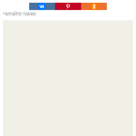
Читайте также
Васту по цветам. Секреты васту: цветовая гамма для
комнат.
Культурный код. Можно сделать красивый интерьер