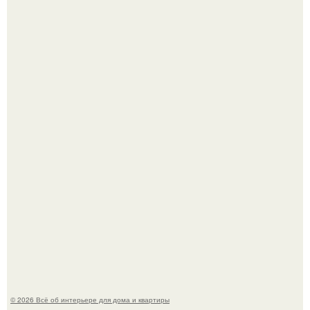
Невеста без права выбора: как показ Samuel Cirnansck
2012 года превратил подиум в манифест против
принуждения.
Сокровища из Hoff.
© 2026 Всё об интерьере для дома и квартиры