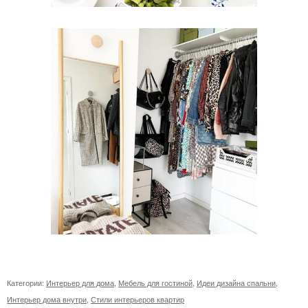
Категории:
Интерьер для дома
,
Мебель для гостиной
,
Идеи дизайна спальни
,
Интерьер дома внутри
,
Стили интерьеров квартир