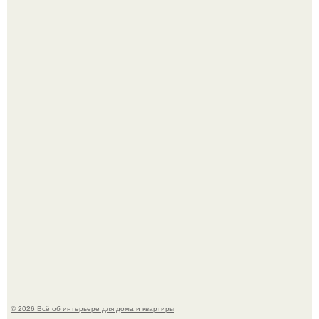
Квартира дипломата. Дизайнер Татьяна Сорокина -
Ильина создала классический интерьер для возрастной
пары в квартире площадью 82, 5 кв.
Моё знакомство с михайловским замком - и я в восторге!
© 2026 Всё об интерьере для дома и квартиры