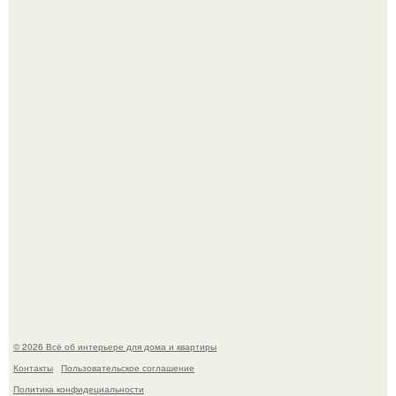
Кёнигсберг. Интерьер дома студенческого братства
"Германия".
Это жилой комплекс в Париже, в пригороде нуази - ле -
гран.
© 2026 Всё об интерьере для дома и квартиры
Контакты
Пользовательское соглашение
Политика конфидециальности