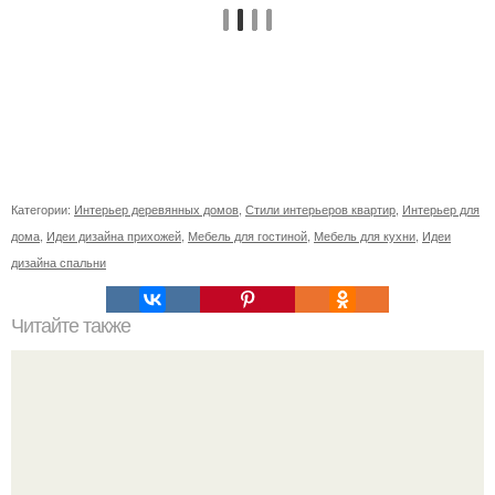
Категории:
Интерьер деревянных домов
,
Стили интерьеров квартир
,
Интерьер для
дома
,
Идеи дизайна прихожей
,
Мебель для гостиной
,
Мебель для кухни
,
Идеи
дизайна спальни
Читайте также