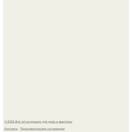
Стало интересно поучаствовать в этом флешмобе -
Artvsartist, хоть он не совсем про рукоделие, а больше
про живопись, рисунок.
Квартира дипломата. Дизайнер Татьяна Сорокина -
Ильина создала классический интерьер для возрастной
пары в квартире площадью 82, 5 кв.
© 2026 Всё об интерьере для дома и квартиры
Контакты
Пользовательское соглашение