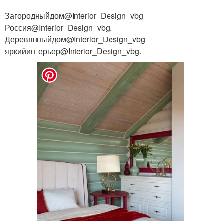
Загородныйдом@Interior_Design_vbg
Россия@Interior_Design_vbg.
Деревянныйдом@Interior_Design_vbg
яркийинтерьер@Interior_Design_vbg.