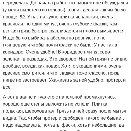
переделать. До начала работ этот момент не обсуждался
(у меня вылетело из головы), а они сделали как им было
проще. 52. У нас на кухне плитка испанская, очень
красивая, но один минус, очень глубокие фаски, там
всякая грязь быстро скапливается и плохо вымывается.
Надо было выбирать абсолютно ровную, но не
глянцевую и чтобы почти фаски не было. У нас так в
коридоре. Очень удобно! В коридоре плитка серо-
зеленая, в разводах. Это здорово! На ней грязи не видно
вообще, всегда как новая. Хотя с украшениями, очень
красиво смотрится, и что гладкая тоже классно, грязь
нигде не застревает. Ухаживать за ней удобно, протер, и
все.
А вот в ванне и туалете с напольной промахнулись,
хорошо еще стены выложить не успели! Плитка
польская, шероховатая. Грязь на ней сразу после мытья
видна. Так, чтобы протер и свободен, такого не бывает,
надо надраивать, ползать, фаски, хоть и небольшие, да