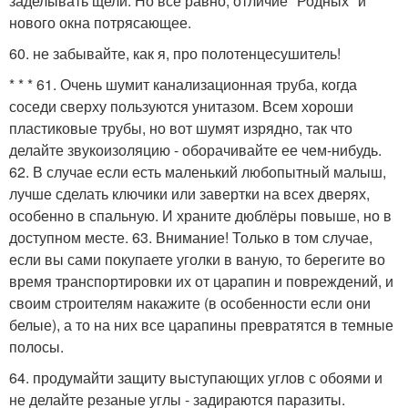
заделывать щели. Но всё равно, отличие "Родных" и
нового окна потрясающее.
60. не забывайте, как я, про полотенцесушитель!
* * * 61. Очень шумит канализационная труба, когда
соседи сверху пользуются унитазом. Всем хороши
пластиковые трубы, но вот шумят изрядно, так что
делайте звукоизоляцию - оборачивайте ее чем-нибудь.
62. В случае если есть маленький любопытный малыш,
лучше сделать ключики или завертки на всех дверях,
особенно в спальную. И храните дюблёры повыше, но в
доступном месте. 63. Внимание! Только в том случае,
если вы сами покупаете уголки в ваную, то берегите во
время транспортировки их от царапин и повреждений, и
своим строителям накажите (в особенности если они
белые), а то на них все царапины превратятся в темные
полосы.
64. продумайти защиту выступающих углов с обоями и
не делайте резаные углы - задираются паразиты.