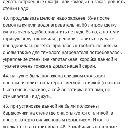
делать встроенные шкафы или комоды на заказ, ровнять
стенки надо!
43. продумывать мелочи надо заранее. Уже после
ремонта купили водонагреватель на 80 литров (детку
купать очень удобно, кипятить не надо было, а потом и
горячую воду отключили), решили ставить в туалате -
понадобилась розетка, пришлось штробить по новым
обоям так же для тяжёлого нагревателя потребовалось
укрепление стены (не капитальная, коробка ванной и
туалета очень тонкая в домах нашей серии.
44. на кухне была положена слишком скользкая
напольная плитка и затёрта светлой затиркой (сначала
было очень красиво, а сейчас затирка пятнами, не
отмывается - вид жуть.
45. при установке ванной не были положены
бардюрчики на стене где она стыкуется с плиткой, а
просто затёрто силиконовым герметиком. Итог - в
уголках всегда стоит вода. 46. Зажабились на теплые