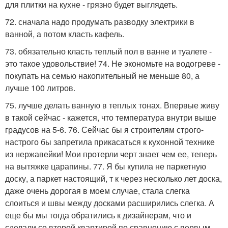
для плитки на кухне - грязно будет выглядеть.
72. сначала надо продумать разводку электрики в
ванной, а потом класть кафель.
73. обязательно класть теплый пол в ванне и туалете -
это такое удовольствие! 74. Не экономьте на водогреве -
покупать на семью накопительный не меньше 80, а
лучше 100 литров.
75. лучше делать ванную в теплых тонах. Впервые живу
в такой сейчас - кажется, что температура внутри выше
градусов на 5-6. 76. Сейчас бы я строителям строго-
настрого бы запретила прикасаться к кухонной технике
из нержавейки! Мои протерли черт знает чем ее, теперь
на вытяжке царапины. 77. Я бы купила не паркетную
доску, а паркет настоящий, т к через несколько лет доска,
даже очень дорогая в моем случае, стала слегка
слоиться и швы между досками расширились слегка. А
еще бы мы тогда обратились к дизайнерам, что и
сделали со второй квартирой по сравнению с первым