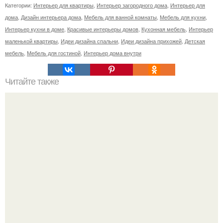
Категории:
Интерьер для квартиры
,
Интерьер загородного дома
,
Интерьер для
дома
,
Дизайн интерьера дома
,
Мебель для ванной комнаты
,
Мебель для кухни
,
Интерьер кухни в доме
,
Красивые интерьеры домов
,
Кухонная мебель
,
Интерьер
маленькой квартиры
,
Идеи дизайна спальни
,
Идеи дизайна прихожей
,
Детская
мебель
,
Мебель для гостиной
,
Интерьер дома внутри
Читайте также
Забудьте это немедленно: работа над ошибками в
интерьерном дизайне.