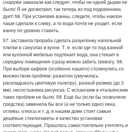
снаружи замазали как следует, чтобы ни одной дырки не
было! Я не досмотрел, так теперь из под подоконника
дует! 56. При установке ванны, следите, чтобы наклон
чаши сделали к сливу, а то вода почти не уходит, если
ванну по уровню ставить.
57. заставила прораба сделать разуклонку напольной
плитки в санузлах и кухне. Т. е. если где-то под ванной
или кухонной мебелью подтекает вода, она стекает в
середину помещения (сразу можно забить тревогу. 58.
При выборе кафеля (особенно нашего) столкнулись со
множеством проблем: разнотон (умучилась
раскладывать цветовую палитру), разный размер (до 3
мм), несостыковка рисунска. С испанским и итальянским
таких проблем не было. 59. Ещё бы (если бы позволили
средства) заменила бы все (а не только одно) окна,
отливы, откосы и т. д. в нашем доме стоят самые
дешёвые стеклопакеты и качество установки
соответствующее. Пришлось самостоятельно утеплять и