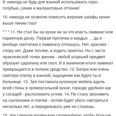
9. никогда не буду для ванной использовать серо-
голубые, синие и малахитовые оттенки!
10. никогда не позволю повесить верхние шкафы кухни
выше линии глаз!
* * * 11. Не стал бы на кухне ни за что класть ламинат или
паркетную доску. Первая протечка и кердык … да и
вообще скептично к ламинату отношусь. Нет, красиво -
спору нет. Даже теплее, и ходить приятно. Но с чисто
практической точки зрения - любой упавший предмет
образует царапину или скол. И в конечном итоге ламинат
превращается в полное уродство. 12. Белую или очень
светлую плитку в ванной, ощущение как будто ты в
больнице. 13. Зря поставила кухонную мебель вдоль
всей стены в прямоугольной кухне, гораздо удобнее как
у соседей - расположить углом. 14. Не стану экономить
на сантехнике и плитке - потом будет убого смотреться
несколько лет, а переделывать уже не станешь.
15. зря сделали маленькую гардеробную, чтобы больше