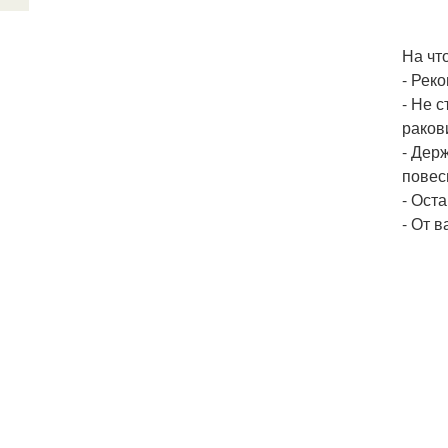
На чт
- Рек
- Не 
раков
- Дер
повес
- Ост
- От 