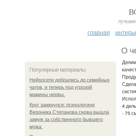
В
лучшие 
главная
интерь
О ч
Делим
качес
Популярные материалы
Проду
Нейросети добрались до семейных
Сдела
чатов, и теперь под угрозой
систе
мамины нервы.
Испол
Круг замкнулся: психологиня
4 дел
Вероника Степанова снова вышла
- 75 
замуж за собственного бывшего
мужа.