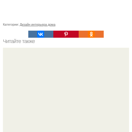
Категории:
Дизайн интерьера дома
Читайте также
Советские мебельные стенки названия. Вещи века:
советские стенки 80-х.