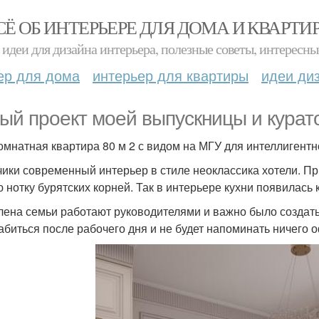
СЁ ОБ ИНТЕРЬЕРЕ ДЛЯ ДОМА И КВАРТИ
идеи для дизайна интерьера, полезные советы, интересны
ер для дома
интерьер для квартиры
идеи ди
ый проект моей выпускницы и курато
омнатная квартира 80 м 2 с видом на МГУ для интеллигентн
чики современный интерьер в стиле неоклассика хотели. Пр
ю нотку бурятских корней. Так в интерьере кухни появилась 
лена семьи работают руководителями и важно было создать
абиться после рабочего дня и не будет напоминать ничего 