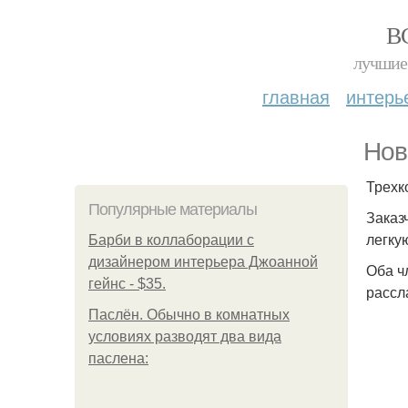
В
лучшие 
главная
интерь
Нов
Трехк
Популярные материалы
Заказ
легку
Барби в коллаборации с
дизайнером интерьера Джоанной
Оба ч
гейнс - $35.
рассл
Паслён. Обычно в комнатных
условиях разводят два вида
паслена: