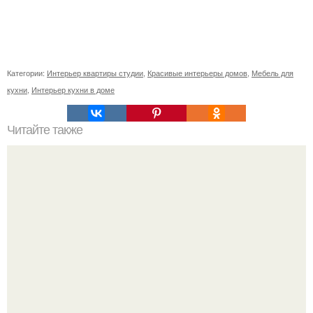
Категории:
Интерьер квартиры студии
,
Красивые интерьеры домов
,
Мебель для
кухни
,
Интерьер кухни в доме
Читайте также
Как приготовить гипс для заливки форм. Как разводить
гипс: Все о приготовлении идеального раствора