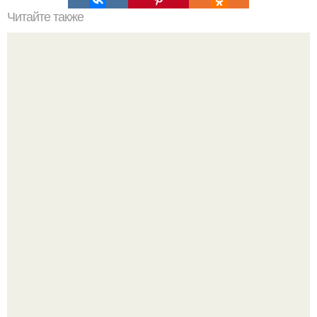
Читайте также
Темный и мрачный лофт от компании BAM Design Lab
находится в самом центре оживленного района Лос-
анджелеса, штат Калифорния, США.