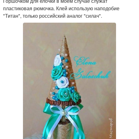
Горшочком для елочки в моем случае служат
пластиковая рюмочка. Клей использую наподобие
"Титан", только российский аналог "силач".