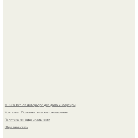
5 ошибок в планировке, из-за которых вы теряете метры.
"Проиллюстрированные Люди": Томас майландер
превратил солнечные ожоги в арт - объект.
© 2026 Всё об интерьере для дома и квартиры
Контакты
Пользовательское соглашение
Политика конфидециальности
Обратная связь