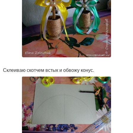
Склеиваю скотчем встык и обвожу конус.