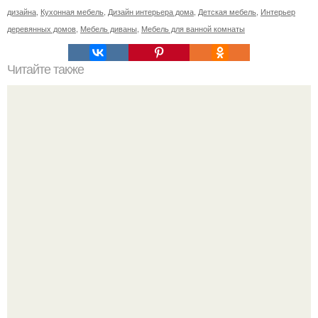
дизайна
,
Кухонная мебель
,
Дизайн интерьера дома
,
Детская мебель
,
Интерьер
деревянных домов
,
Мебель диваны
,
Мебель для ванной комнаты
Читайте также
Ваза из бутылки. Приступаем к уроку