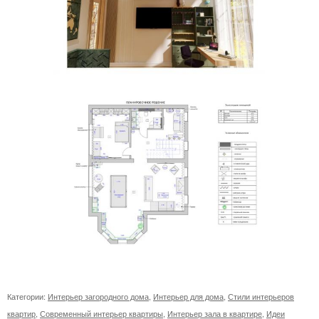
Категории:
Интерьер загородного дома
,
Интерьер для дома
,
Стили интерьеров
квартир
,
Современный интерьер квартиры
,
Интерьер зала в квартире
,
Идеи