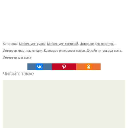
Категории:
Мебель для кухни
,
Мебель для гостиной
,
Интерьер для квартиры
,
Интерьер квартиры студии
,
Красивые интерьеры домов
,
Дизайн интерьера дома
,
Интерьер для дома
Читайте также
Жена качества. 22 качества хорошей жены.