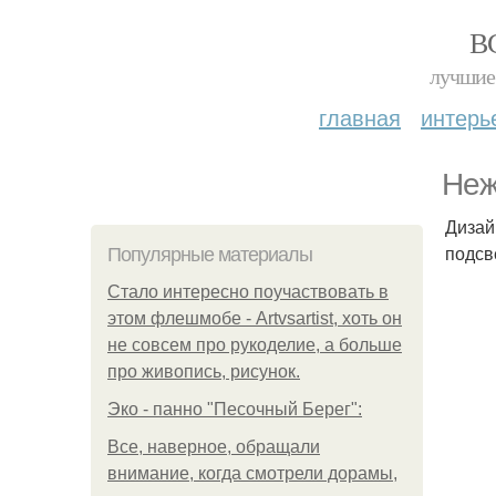
В
лучшие 
главная
интерь
Неж
Дизай
подсв
Популярные материалы
Стало интересно поучаствовать в
этом флешмобе - Artvsartist, хоть он
не совсем про рукоделие, а больше
про живопись, рисунок.
Эко - панно "Песочный Берег":
Все, наверное, обращали
внимание, когда смотрели дорамы,