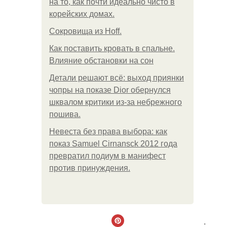
на то, как почти идеально чисто в
корейских домах.
Сокровища из Hoff.
Как поставить кровать в спальне.
Влияние обстановки на сон
Детали решают всё: выход приянки
чопры на показе Dior обернулся
шквалом критики из-за небрежного
пошива.
Невеста без права выбора: как
показ Samuel Cirnansck 2012 года
превратил подиум в манифест
против принуждения.
.