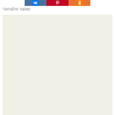
Читайте также
Значение картина с волками. В том случае, если вы
любите вышивать, то наверняка задумывались о том,
что означает та или иная вышитая вами картина.