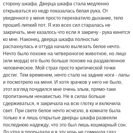
сторону шкафа. Дверца шкафа стала медленно
открываться из недр показалась белая рука. От
увиденного у меня просто перехватило дыхание, тело
прошиб липкий пот. Я изо всех сил старалась не
закричать, мне казалось что если я закричу - рука кинется
ко мне. Наконец, дверца шкафа полностью
распахнулась и оттуда начало вылезать белое нечто.
Нечто было похоже на четвероногое животное, но лицо
(или морда) его было больше похоже на раздавленное
человеческое. Мой страх просто критической точки
достиг. Тем временем, нечто стало на задние ноги - лапы
и посмотрело на меня. И хотя зрачков у него не было,
этот взгляд почудился мне очень злым, прямо-таки
пропитанным ненавистью. Не в силах больше
сдерживаться, я закричала на всю глотку и включила
свет. При свете белое нечто исчезло, в комнате была
только я и лишь открытые дверцы шкафа развеяли
последнюю надежду, что это был лишь кошмарный сон.
До утра я прорыдала и в эту ночь не сомкнула глаз.