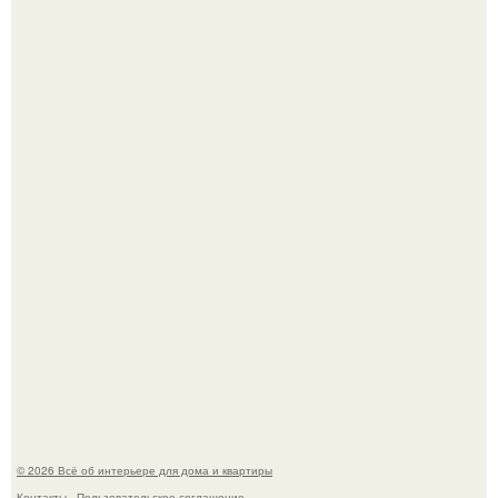
Квартира дипломата. Дизайнер Татьяна Сорокина -
Ильина создала классический интерьер для возрастной
пары в квартире площадью 82, 5 кв.
Моё знакомство с михайловским замком - и я в восторге!
© 2026 Всё об интерьере для дома и квартиры
Контакты
Пользовательское соглашение