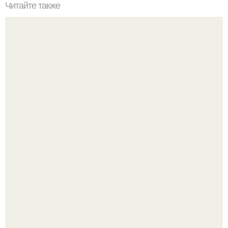
Читайте также
Особенности материалов для ванной комнате?
"Проиллюстрированные Люди": Томас майландер
превратил солнечные ожоги в арт - объект.