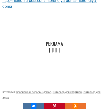
http://interior.ru-best.com/interer-dlya-doma/interer-dlya-
doma
Категории:
Красивые интерьеры домов
,
Интерьер для квартиры
,
Интерьер для
дома