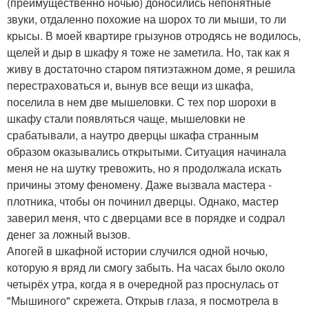
(преимущественно ночью) доносились непонятные
звуки, отдаленно похожие на шорох то ли мыши, то ли
крысы. В моей квартире грызунов отродясь не водилось,
щелей и дыр в шкафу я тоже не заметила. Но, так как я
живу в достаточно старом пятиэтажном доме, я решила
перестраховаться и, вынув все вещи из шкафа,
поселила в нем две мышеловки. С тех пор шорохи в
шкафу стали появляться чаще, мышеловки не
срабатывали, а наутро дверцы шкафа странным
образом оказывались открытыми. Ситуация начинала
меня не на шутку тревожить, но я продолжала искать
причины этому феномену. Даже вызвала мастера -
плотника, чтобы он починил дверцы. Однако, мастер
заверил меня, что с дверцами все в порядке и содрал
денег за ложный вызов.
Апогей в шкафной истории случился одной ночью,
которую я вряд ли смогу забыть. На часах было около
четырёх утра, когда я в очередной раз проснулась от
"Мышиного" скрежета. Открыв глаза, я посмотрела в