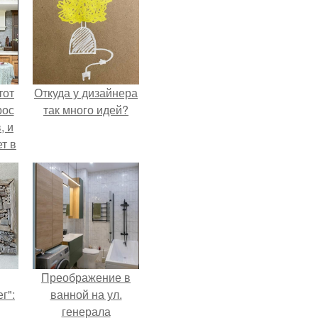
тот
Откуда у дизайнера
рос
так много идей?
, и
ет в
тме
з
его
Преображение в
г":
ванной на ул.
генерала