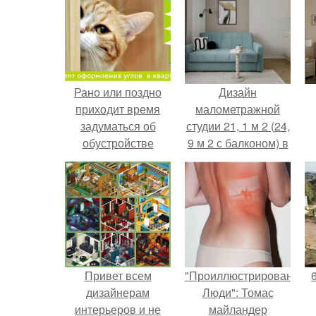
Рано или поздно
Дизайн
приходит время
малометражной
задуматься об
студии 21, 1 м 2 (24,
обустройстве
9 м 2 с балконом) в
квартиры.
Краснодаре.
Привет всем
"Проиллюстрированные
дизайнерам
Люди": Томас
интерьеров и не
майландер