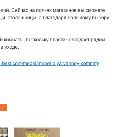
водой. Сейчас на полках магазинов вы сможете
рцы, столешницы, а благодаря большому выбору
й комнаты, поскольку пластик обладает рядом
в уходе.
r.ru-best.com/mebel/mebel-dlya-vannoy-komnaty