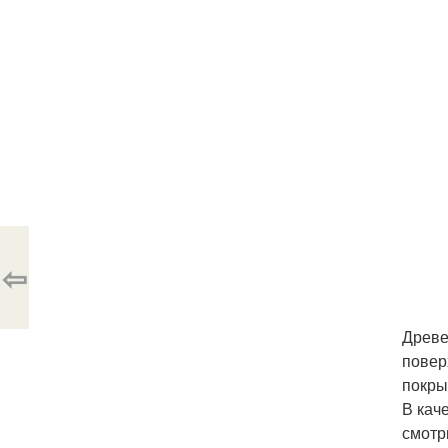
⇦
Древе
повер
покры
В кач
смотр