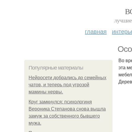
В
лучшие 
главная
интерь
Осо
Во вр
эта м
Популярные материалы
мебел
Нейросети добрались до семейных
Дере
чатов, и теперь под угрозой
мамины нервы.
Круг замкнулся: психологиня
Вероника Степанова снова вышла
замуж за собственного бывшего
мужа.