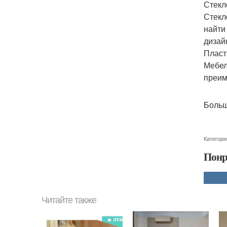
Стекл
Стекл
найти
дизай
Пласт
Мебел
преим
Больш
Категори
Понр
Читайте также