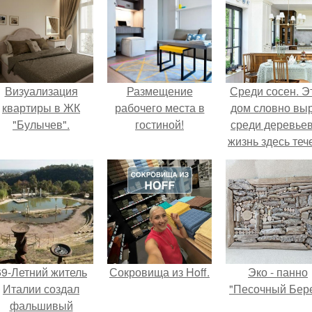
Визуализация
Размещение
Среди сосен. Э
квартиры в ЖК
рабочего места в
дом словно вы
"Булычев".
гостиной!
среди деревьев
жизнь здесь теч
собственном ри
- спокойно, бе
спешки и лишн
шума.
69-Летний житель
Сокровища из Hoff.
Эко - панно
Италии создал
"Песочный Бере
фальшивый