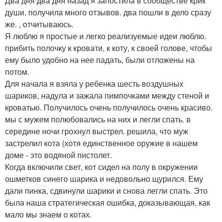
Два дня два дня назад я запостила в сообществе крик
души. получила много отзывов. два пошли в дело сразу
же. , отчитываюсь.
Я люблю я простые и легко реализуемые идеи люблю.
прибить полочку к кровати, к коту, к своей голове, чтобы
ему было удобно на нее падать, были отложены на
потом.
Для начала я взяла у ребенка шесть воздушных
шариков, надула и зажала пимпочками между стеной и
кроватью. Получилось очень получилось очень красиво.
мы с мужем полюбовались на них и легли спать. в
середине ночи грохнул выстрел. решила, что муж
застрелил кота (хотя единственное оружие в нашем
доме - это водяной пистолет.
Когда включили свет, кот сидел на полу в окружении
ошметков синего шарика и недовольно щурился. Ему
дали пинка, сдвинули шарики и снова легли спать. Это
была наша стратегическая ошибка, доказывающая, как
мало мы знаем о котах.