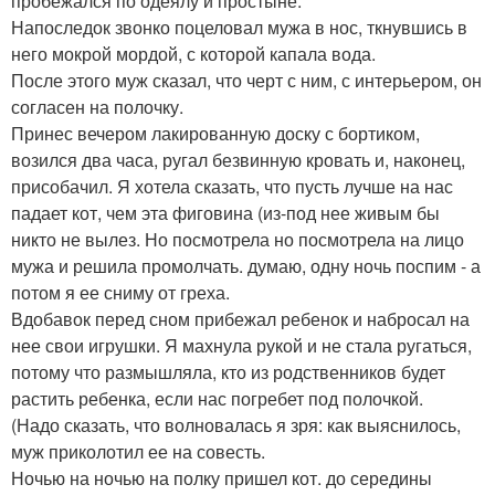
пробежался по одеялу и простыне.
Напоследок звонко поцеловал мужа в нос, ткнувшись в
него мокрой мордой, с которой капала вода.
После этого муж сказал, что черт с ним, с интерьером, он
согласен на полочку.
Принес вечером лакированную доску с бортиком,
возился два часа, ругал безвинную кровать и, наконец,
присобачил. Я хотела сказать, что пусть лучше на нас
падает кот, чем эта фиговина (из-под нее живым бы
никто не вылез. Но посмотрела но посмотрела на лицо
мужа и решила промолчать. думаю, одну ночь поспим - а
потом я ее сниму от греха.
Вдобавок перед сном прибежал ребенок и набросал на
нее свои игрушки. Я махнула рукой и не стала ругаться,
потому что размышляла, кто из родственников будет
растить ребенка, если нас погребет под полочкой.
(Надо сказать, что волновалась я зря: как выяснилось,
муж приколотил ее на совесть.
Ночью на ночью на полку пришел кот. до середины