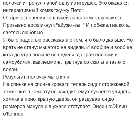
полочки и тронул лапой одну из игрушек. Это оказался
интерактивный хомяк "жу-жу Петс".
От прикосновения кошачьей лапы хомяк включился.
Призывно воскликнул: "абузю -зы! " И побежал на кота,
светясь любовью.
Я бы с радостью рассказала о том, что было дальше. Но
врать не стану: мы этого не видели. И вообще и вообще
кота до утра больше не видели. до края полочки и
самоубился, как лемминг, прыгнув со скалы в тазик с
водой.
Результат: полочку мы сняли.
На спинке на спинке кровати теперь сидит сторожевой
хомяк. кот в комнату не заходит. ему случается увидеть
хомяка в приоткрытую дверь, он раздувается до
размеров манула и в ужасе отступает. Эйлин о'Эйлин
о'Коннор.