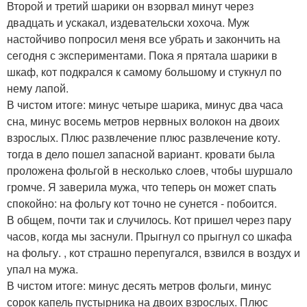
Второй и третий шарики он взорвал минут через
двадцать и ускакал, издевательски хохоча. Муж
настойчиво попросил меня все убрать и закончить на
сегодня с экспериментами. Пока я прятала шарики в
шкаф, кот подкрался к самому большому и стукнул по
нему лапой.
В чистом итоге: минус четыре шарика, минус два часа
сна, минус восемь метров нервных волокон на двоих
взрослых. Плюс развлечение плюс развлечение коту.
тогда в дело пошел запасной вариант. кровати была
проложена фольгой в несколько слоев, чтобы шуршало
громче. Я заверила мужа, что теперь он может спать
спокойно: на фольгу кот точно не сунется - побоится.
В общем, почти так и случилось. Кот пришел через пару
часов, когда мы заснули. Прыгнул со прыгнул со шкафа
на фольгу. , кот страшно перепугался, взвился в воздух и
упал на мужа.
В чистом итоге: минус десять метров фольги, минус
сорок капель пустырника на двоих взрослых. Плюс