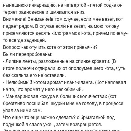
нынешнюю инкарнацию, на четвертой - пятой ходке он
теряет равновесие и шмякается вниз.
Внимание! Внимание!в том случае, если мне везет, кот
падает рядом. В случае если не везет, на мою голову
приземляются десять килограммов кота, причем почему-
то всегда задницей.
Вопрос: как отучить кота от этой привычки?
Были перепробованы:
- Липкие ленты, разложенные на спинке кровати. (В
итоге полночи отдирали их от ополоумевшего кота, чуть
без скальпа его не оставили.
- Нелюбимый котом аромат иланг-иланга. (Кот наплевал
на то, что аромат у него нелюбимый.
- Мандариновая кожура в больших количествах (кот
брезгливо посшибал шкурки мне на голову, в процессе
упал за ними сам.
Что еще что еще можно сделать? с брызгалкой под
подушкой я спала уже. , затем возвращается.