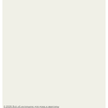
Круг замкнулся: психологиня Вероника Степанова снова
вышла замуж за собственного бывшего мужа.
Визуализация квартиры в ЖК "Булычев".
© 2026 Всё об интерьере для дома и квартиры