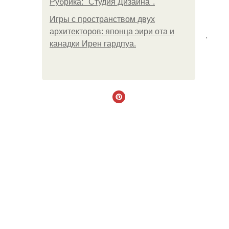
Рубрика: "Студия Дизайна".
Игры с пространством двух
архитекторов: японца эири ота и
.
канадки Ирен гардпуа.