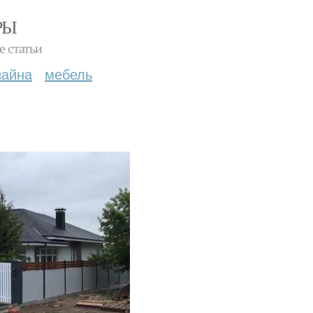
РЫ
е статьи
зайна
мебель