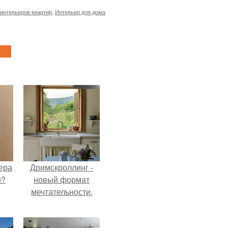
интерьеров квартир
,
Интерьер для дома
ера
Дримскроллинг -
й?
новый формат
мечтательности.