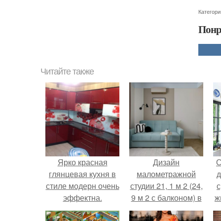
Категори
Понр
Читайте также
Ярко красная
Дизайн
С
глянцевая кухня в
малометражной
д
стиле модерн очень
студии 21, 1 м 2 (24,
с
эффектна.
9 м 2 с балконом) в
ж
Краснодаре.
с