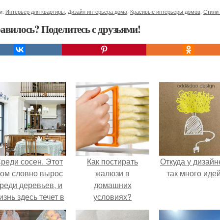
и:
Интерьер для квартиры
,
Дизайн интерьера дома
,
Красивые интерьеры домов
,
Стили 
авилось? Поделитесь с друзьями!
реди сосен. Этот
Как постирать
Откуда у дизайн
ом словно вырос
жалюзи в
так много иде
реди деревьев, и
домашних
изнь здесь течет в
условиях?
обственном ритме