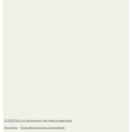
Кёнигсберг. Интерьер дома студенческого братства
"Германия".
Опишите интерьер кухни в 2-3 словах.
© 2026 Всё об интерьере для дома и квартиры
Контакты
Пользовательское соглашение