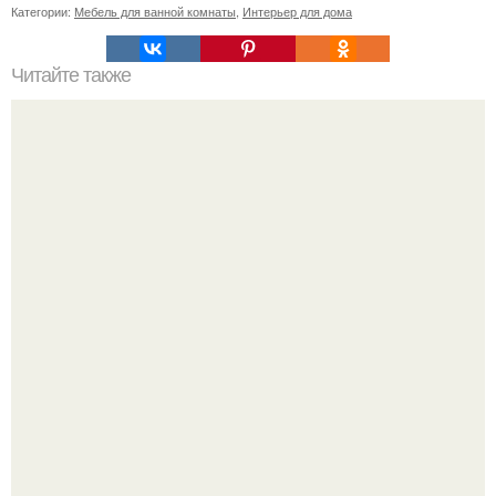
Категории:
Мебель для ванной комнаты
,
Интерьер для дома
Читайте также
Очень забавная история.
Откуда у дизайнера так много идей?