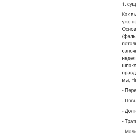
1. су
Как в
уже н
Основ
(фаль
потол
саноч
недел
шпакл
правд
мы, Н
- Пер
- Пов
- Дол
- Трат
- Мол