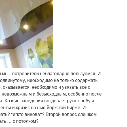
м мы - потребители неблагодарно пользуемся. И
продвинутому, необходимо не только содержать
 оказывается, необходимо и увязать все с
ся невозможным и безысходным, особенно после
 Хозяин заведения воздевает руки к небу и
ренты и кризис на нью-йоркской бирже. И
лать? "и"кто виноват? Второй вопрос слишком
ать … с потолком?