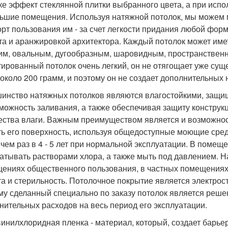
ке эффект стеклянной плитки выбранного цвета, а при испо
ьшие помещения. Используя натяжной потолок, мы можем 
рт пользования им - за счет легкости придания любой фор
та и аранжировкой архитектора. Каждый потолок может им
им, овальным, дугообразным, шаровидным, пространствен
ированный потолок очень легкий, он не отягощает уже сущ
 около 200 грамм, и поэтому он не создает дополнительных 
инство натяжных потолков являются влагостойкими, защи
можность заливания, а также обеспечивая защиту конструк
ества влаги. Важным преимуществом является и возможнос
ть его поверхность, используя общедоступные моющие сред
 чем раз в 4 - 5 лет при нормальной эксплуатации. В поме
атывать растворами хлора, а также мыть под давлением. Н
ениях общественного пользования, в частных помещениях и
та и стерильность. Потолочное покрытие является электро
му сделанный специально по заказу потолок является реш
нительных расходов на весь период его эксплуатации.
инилхлоридная пленка - материал, который, создает барье