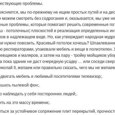
ществующие проблемы.
ыясняется, мы по-прежнему не ищем простых путей и на д
е можем смотреть без содрогания и, оказывается, мы уже не
ные проблемы, которые помогают решить современные по
ш - потолочных) плоскостей и реализация определенных и
ков в надлежащем виде. Но, как утверждает народная мудрос
ки нужно повозить. Красивый потолок хочешь? Шпаклеванн
ю респираторами, упаковали мебель и вещи в полиэтилен.
евщиков и маляров, а затем на пару - тройку мойщиков убо
а пока здание не даст очередную усадку … или соседи сверху
иколай II, желаем или правильно сказать, чего мы не жела
едвигать мебель и любимый посетителями телевизор;.
ышать пылевой фон;.
го наблюдать у себя посторонних людей;.
ить на это массу времени;.
иться за устойчивое сопряжение плит перекрытий, прочнос