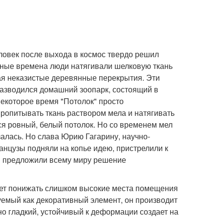
еловек после выхода в космос твердо решил
ичные времена люди натягивали шелковую ткань
ая неказистые деревянные перекрытия. Эти
разводился домашний зоопарк, состоящий в
некоторое время "Потолок" просто
ропитывать ткань раствором мела и натягивать
я ровный, белый потолок. Но со временем мел
залась. Но слава Юрию Гагарину, научно-
нцузы подняли на копье идею, пристрелили к
и предложили всему миру решение
ет понижать слишком высокие места помещения
емый как декоративный элемент, он производит
но гладкий, устойчивый к деформации создает на