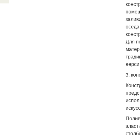
констр
помещ
залив
оседа
конст
Для п
матер
тради
верси
3. кон
Конст
предс
испол
искус
Полив
эласт
столб