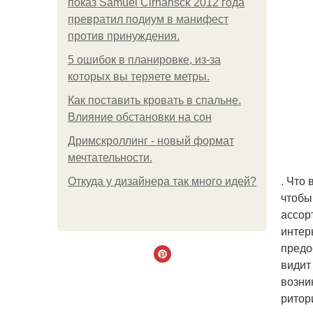
показ Samuel Cirnansck 2012 года
превратил подиум в манифест
против принуждения.
5 ошибок в планировке, из-за
которых вы теряете метры.
Как поставить кровать в спальне.
Влияние обстановки на сон
Дримскроллинг - новый формат
мечтательности.
. Что
Откуда у дизайнера так много идей?
чтобы
ассор
интер
предо
видит
возни
ритор