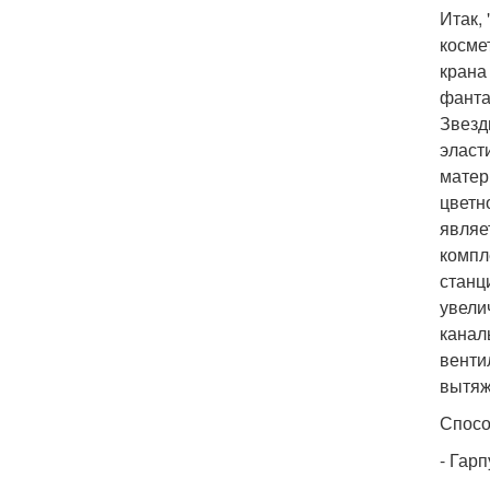
Итак,
косме
крана
фанта
Звезд
эласт
матер
цветн
являе
компл
станц
увели
канал
венти
вытяж
Спосо
- Гарп