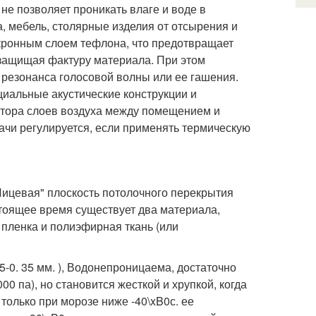
: не позволяет проникать влаге и воде в
 мебель, столярные изделия от отсырения и
кронным слоем тефлона, что предотвращает
 защищая фактуру материала. При этом
 резонанса голосовой волны или ее гашения.
циальные акустические конструкции и
затора слоев воздуха между помещением и
чи регулируется, если применять термическую
Лицевая" плоскость потолочного перекрытия
стоящее время существует два материала,
пленка и полиэфирная ткань (или
15-0. 35 мм. ), Водонепроницаема, достаточно
 па), но становится жесткой и хрупкой, когда
только при морозе ниже -40\xB0с. ее