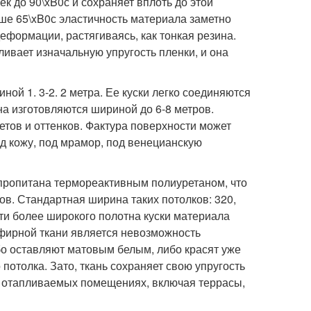
к до 90\xB0с и сохраняет вплоть до этой
ше 65\xB0с эластичность материала заметно
деформации, растягиваясь, как тонкая резина.
вает изначальную упругость пленки, и она
ой 1. 3-2. 2 метра. Ее куски легко соединяются
на изготовляются шириной до 6-8 метров.
тов и оттенков. Фактура поверхности может
од кожу, под мрамор, под венецианскую
. ) пропитана термореактивным полиуретаном, что
ов. Стандартная ширина таких потолков: 320,
сти более широкого полотна куски материала
ирной ткани является невозможность
бо оставляют матовым белым, либо красят уже
потолка. Зато, ткань сохраняет свою упругость
не отапливаемых помещениях, включая террасы,