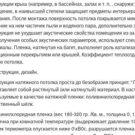
укции крыш (например, в бассейнах, залах и т. п. . снаружи
ение, в наивысшей степени защищает предметы интерьера,
ания. После монтажа поверхность потолка покрывается ми
ние на нем частичек пыли и водяного пара, дополнительно
рукция не ухудшает акустические свойства помещения из-за
олучения особых акустических параметров, используют спе
иалы. Пленка, натянутая на багет, выполняет роль катали
ционным перекрытием или крышей. Коэффициент теплоотда
ю потолка.
струкция, дизайн.
рукция натяжного потолка проста до безобразия принцип: "
тавляет собой растянутый (или натянутый) материал. В на
ьзуемые в качестве натяжной пленки: поливинилхлоридная 
ственный шёлк.
инилхлоридная пленка (вес 180-320 гр. /Кв. м., толщина 0. 
ична при комнатной температуре (выдерживает давление 1000
ик термометра опускается ниже 0\xB0с. разрушается пленка 