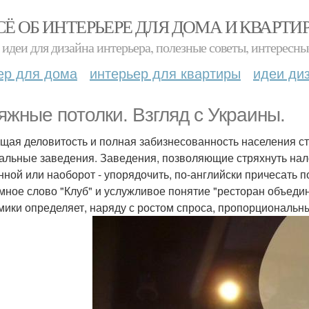
СЁ ОБ ИНТЕРЬЕРЕ ДЛЯ ДОМА И КВАРТИ
идеи для дизайна интерьера, полезные советы, интересны
ер для дома
интерьер для квартиры
идеи ди
яжные потолки. Взгляд с Украины.
щая деловитость и полная забизнесованность населения ст
альные заведения. Заведения, позволяющие стряхнуть нал
нной или наоборот - упорядочить, по-английски причесать 
мное слово "Клуб" и услужливое понятие "ресторан объедин
мики определяет, наряду с ростом спроса, пропорциональн