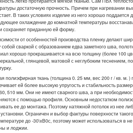
хность легко протирается мягкой тканью. Сам ПВХ теплостое
ратуры достаточную прочность. Причем при нагревании вы
стает. В таких условиях изделие из него хорошо поддается 
дующее охлаждение до комнатной температуры восстанавли
и сохраняет приданную ей форму.
исимости от особенностей производства пленку делают ширин
 собой сваркой с образованием едва заметного шва, полот
иал хорошо прокрашивается на всю толщину (более 100 цве
зеркальной, глянцевой, матовой с неглубоким теснением, п
турку.
кая полиэфирная ткань (толщина 0. 25 мм, вес 200 г / кв. м
ечивает ей более высокую упругость и стабильность размер
460, 510 мм. Они не имеют сварного шва, а при необходимо
няются с помощью профиля. Основным недостатком полиэф
ивать ее до монтажа. Поэтому натяжной потолок из нее ли
 установки. Ограничен и выбор фактуры поверхности такого 
емпературе до -30\xB0с, поэтому может использоваться в 
ны и лоджии.