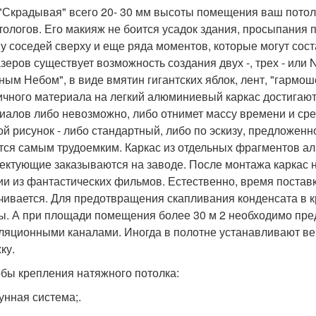
 "Скрадывая" всего 20- 30 мм высоты помещения ваш потол
тологов. Его макияж не боится усадок здания, просыпания 
 у соседей сверху и еще ряда моментов, которые могут сос
зеров существует возможность создания двух -, трех - или
ным Небом", в виде вмятин гигантских яблок, лент, "гармош
ичного материала на легкий алюминиевый каркас достигают
иалов либо невозможно, либо отнимет массу времени и сред
ой рисунок - либо стандартный, либо по эскизу, предложен
тся самым трудоемким. Каркас из отдельных фрагментов а
ектующие заказываются на заводе. После монтажа каркас 
ии из фантастических фильмов. Естественно, время поставк
чивается. Для предотвращения скапливания конденсата в
ы. А при площади помещения более 30 м 2 необходимо пре
ляционными каналами. Иногда в полотне устанавливают в
ку.
бы крепления натяжного потолка:
унная система;.