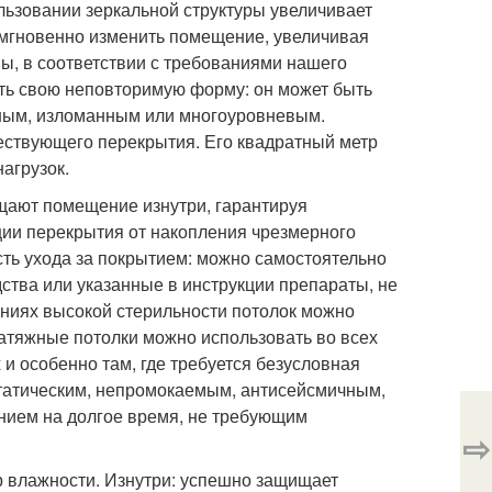
льзовании зеркальной структуры увеличивает
мгновенно изменить помещение, увеличивая
мы, в соответствии с требованиями нашего
еть свою неповторимую форму: он может быть
ным, изломанным или многоуровневым.
ествующего перекрытия. Его квадратный метр
нагрузок.
щают помещение изнутри, гарантируя
ции перекрытия от накопления чрезмерного
ть ухода за покрытием: можно самостоятельно
ства или указанные в инструкции препараты, не
щениях высокой стерильности потолок можно
атяжные потолки можно использовать во всех
 особенно там, где требуется безусловная
статическим, непромокаемым, антисейсмичным,
ением на долгое время, не требующим
⇨
р влажности. Изнутри: успешно защищает