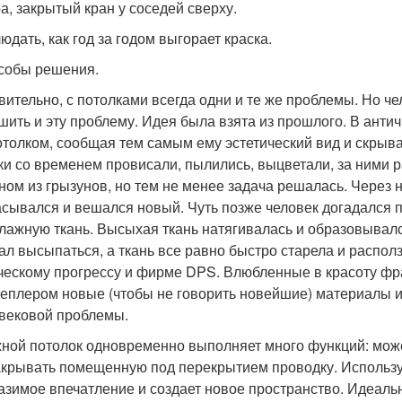
а, закрытый кран у соседей сверху.
юдать, как год за годом выгорает краска.
особы решения.
вительно, с потолками всегда одни и те же проблемы. Но ч
шить и эту проблему. Идея была взята из прошлого. В ант
отолком, сообщая тем самым ему эстетический вид и скрыв
ки со временем провисали, пылились, выцветали, за ними 
ном из грызунов, но тем не менее задача решалась. Через 
сывался и вешался новый. Чуть позже человек догадался п
лажную ткань. Высыхая ткань натягивалась и образовывалс
ал высыпаться, а ткань все равно быстро старела и распол
ческому прогрессу и фирме DPS. Влюбленные в красоту фра
теплером новые (чтобы не говорить новейшие) материалы 
вековой проблемы.
ной потолок одновременно выполняет много функций: мож
акрывать помещенную под перекрытием проводку. Использу
азимое впечатление и создает новое пространство. Идеаль