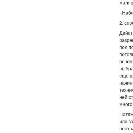
маляр
- Набл
2. сп
Дейст
разре
под п
потол
основ
выбра
еще в
начин
техни
ней с
много
Натяж
или з
неотр