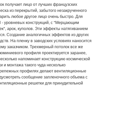
ок получает лицо от лучших французских
песка из перекрытий, забытого незакрученного
тарить любое другое лицо очень быстро. Для
 N - уровневых конструкций, с "Мерцающим
ек", арок, куполов. Эти эффекты натягиванием
ся. Создание аналогичных эффектов из других
ств. На пленку в заводских условиях наносится
ному заказчиком. Трехмерный потолок все же
люминиевого профиля проектируется заранее,
несколько напоминает конструкцию космической
и и монтажа такого чуда несколько
 крепежных профилях делают вентиляционные
дусмотреть сообщение запленочного объема с
ентиляционные решетки для принудительной