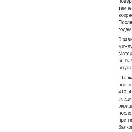
повер
темпе
возра
После
годам
В зав
между
Матер
быть 
штука
- Тон
обесп
410, 
соеди
окраш
после
при т
балко