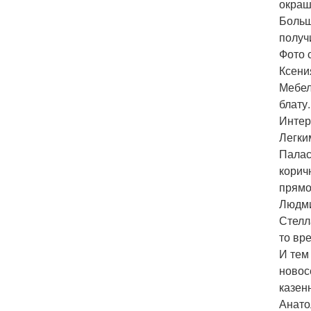
окраш
Больш
получ
Фото 
Ксени
Мебел
блату
Интер
Легки
Палас
корич
прямо
Людми
Стелл
то вр
И тем
новос
казенн
Анато