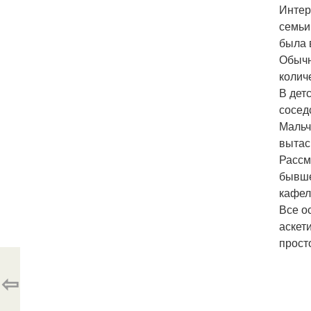
Интер
семьи
была 
Обычн
колич
В дет
сосед
Мальч
вытас
Рассм
бывше
кафел
Все о
аскет
прост
⇦