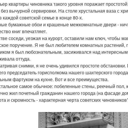
ьер квартиры чиновника такого уровня поражает простотой.
 без вычурной сервировки. На столе хрустальная ваза с хр
в каждой советской семье в конце 80-х.
ые бумажные обои и крашеные межкомнатные двери - ничто 
ество книг впечатляет.
стве соседи, уезжая на курорт, оставили нам ключ, чтобы 
ское поручение. Я не был любителем комнатных растений, п
иком я был любознательным, засиживался над интересными
кивала оттуда.
атривая снимки, я не очень удивился простоте обстановки.
го председатель горисполкома нашего шахтерского города
ьным фартуком на кухне. Вот и все преимущества.
стальное самое обычное: побеленные стены, реечный пол, 
ично жил почетный гражданин нашего города (на фасаде до
ота и скромность - характерная черта советских чиновнико