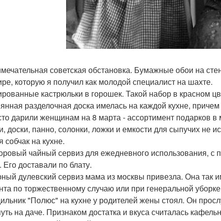
мечательная советская обстановка. Бумажные обои на сте
ире, которую я получил как молодой специалист на шахте.
рованные кастрюльки в горошек. Такой набор в красном цв
янная разделочная доска имелась на каждой кухне, причем 
сто дарили женщинам на 8 марта - ассортимент подарков в м
и, доски, панно, солонки, ложки и емкости для сыпучих не и
я собчак на кухне.
ровый чайный сервиз для ежедневного использования, с по
. Его доставали по блату.
ный дулевский сервиз мама из москвы привезла. Она так им
нта по торжественному случаю или при генеральной уборке
ильник "Полюс" на кухне у родителей жены стоял. Он просл
путь на даче. Признаком достатка и вкуса считалась кафельн