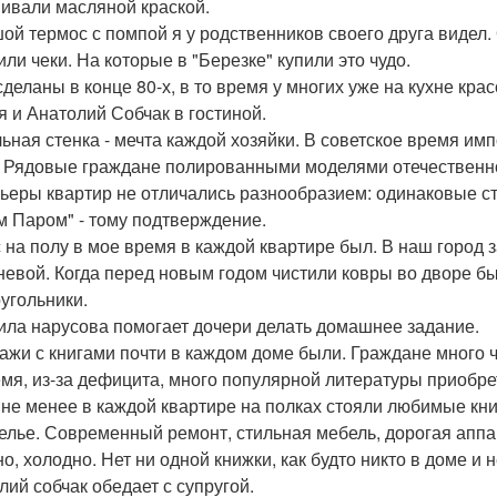
ивали масляной краской.
ой термос с помпой я у родственников своего друга видел.
или чеки. На которые в "Березке" купили это чудо.
сделаны в конце 80-х, в то время у многих уже на кухне кра
я и Анатолий Собчак в гостиной.
ьная стенка - мечта каждой хозяйки. В советское время им
. Рядовые граждане полированными моделями отечественно
ьеры квартир не отличались разнообразием: одинаковые ст
м Паром" - тому подтверждение.
 на полу в мое время в каждой квартире был. В наш город з
невой. Когда перед новым годом чистили ковры во дворе б
угольники.
ла нарусова помогает дочери делать домашнее задание.
ажи с книгами почти в каждом доме были. Граждане много чи
емя, из-за дефицита, много популярной литературы приобре
 не менее в каждой квартире на полках стояли любимые кни
елье. Современный ремонт, стильная мебель, дорогая аппар
о, холодно. Нет ни одной книжки, как будто никто в доме и н
лий собчак обедает с супругой.