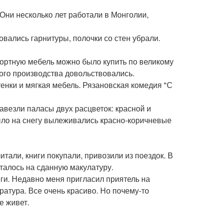
 Они несколько лет работали в Монголии,
совались гарнитуры, полочки со стен убрали.
портную мебель можно было купить по великому
го производства довольствовались.
енки и мягкая мебель. Рязановская комедия "С
авезли паласы двух расцветок: красной и
ыло на снегу вылеживались красно-коричневые
тали, книги покупали, привозили из поездок. В
талось на сданную макулатуру.
ги. Недавно меня пригласил приятель на
атура. Все очень красиво. Но почему-то
е живет.