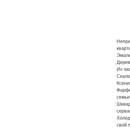
Непри
кварт
Эмали
Дерев
Их ча
Скалк
Ксени
Фарфо
семье
Шикар
серва
Холод
свой 