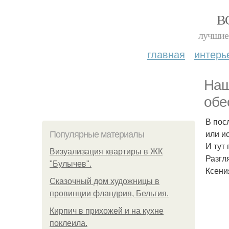
В
лучшие 
главная
интерь
Наш
обе
В пос
или и
Популярные материалы
И тут
Визуализация квартиры в ЖК
Разгл
"Булычев".
Ксени
Сказочный дом художницы в
провинции фландрия, Бельгия.
Кирпич в прихожей и на кухне
поклеила.