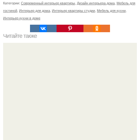
Категории:
Современный интерьер квартиры
,
Дизайн интерьера дома
,
Мебель для
гостиной
,
Интерьер для дома
,
Интерьер квартиры студии
,
Мебель для кухни
,
Интерьер кухни в доме
Читайте также
Полки над унитазом своими руками. Изготовление полки
в туалете