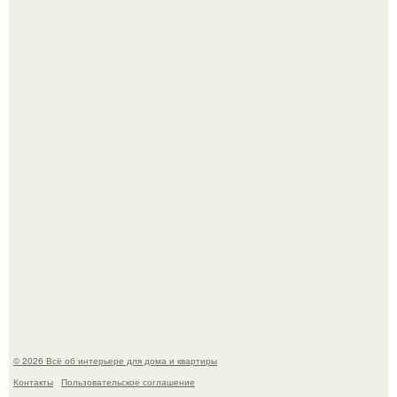
Невеста без права выбора: как показ Samuel Cirnansck
2012 года превратил подиум в манифест против
принуждения.
Эко - панно "Песочный Берег":
© 2026 Всё об интерьере для дома и квартиры
Контакты
Пользовательское соглашение