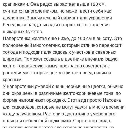
крапинками. Она редко вырастает выше 120 см,
считается многолетником, но может вести себя как
двулетник. Замечательный вариант для украшения
беседок, веранд, высадки в горшках, составления
шикарных букетов.
Наперстянка желтая еще ниже, до 100 см в высоту. Это
полноценный многолетник, который отлично переносит
холода и подходит для садовых участков в северных
широтах. Поможет создать в цветнике впечатляющую
желто - оранжевую гамму, прекрасно сочетается с
растениями, которые цветут фиолетовым, синим и
красным.
У наперстянки ржавой очень необычные цветки, обычно
они окрашены в различные желто-коричневые тона, по
форме напоминают орхидею. Этот вид просто Находка
для садоводов, которые не могут уделять много времени
уходу за участком. Растению достаточно умеренного
полива и небольшой подкормки. Сорта этого вида
зачастую используются для создания многоярусных