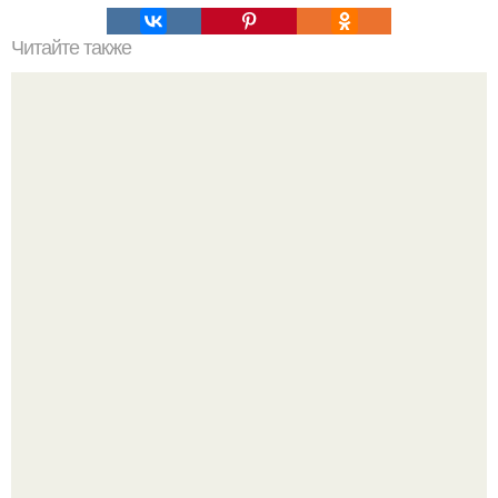
Читайте также
Вещи - вампиры и вещи - обереги в вашем доме.
Культурный код. Можно сделать красивый интерьер
практически где угодно.