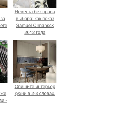
Невеста без права
-за
выбора: как показ
яете
Samuel Cirnansck
2012 года
превратил подиум
в манифест против
принуждения.
Опишите интерьер
иже,
кухни в 2-3 словах.
зи -