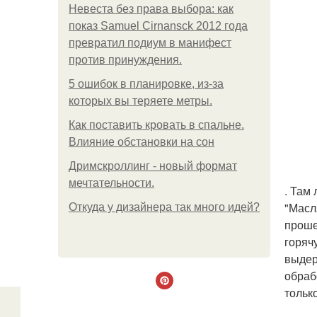
Невеста без права выбора: как
показ Samuel Cirnansck 2012 года
превратил подиум в манифест
против принуждения.
5 ошибок в планировке, из-за
которых вы теряете метры.
Как поставить кровать в спальне.
Влияние обстановки на сон
Дримскроллинг - новый формат
мечтательности.
. Там
"Масл
Откуда у дизайнера так много идей?
проше
горяч
выдер
обраб
тольк