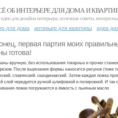
СЁ ОБ ИНТЕРЬЕРЕ ДЛЯ ДОМА И КВАРТИ
идеи для дизайна интерьера, полезные советы, интересны
ер для дома
интерьер для квартиры
идеи ди
онец, первая партия моих правильн
ны готова!
аны вручную, без использования токарных и прочих станко
резом. После вырезания формы наносится рисунок (тоже тол
еский, славянский, скандинавский. Затем каждая ложка про
й слой чередуется ручной шлифовкой и полировкой. И так н
ивания ложки погружаются в ёмкость с льняным масло