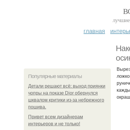
В
лучшие 
главная
интерь
Нак
оси
Вырез
ложко
Популярные материалы
рунич
Детали решают всё: выход приянки
кажды
чопры на показе Dior обернулся
окраш
шквалом критики из-за небрежного
пошива.
Привет всем дизайнерам
интерьеров и не только!