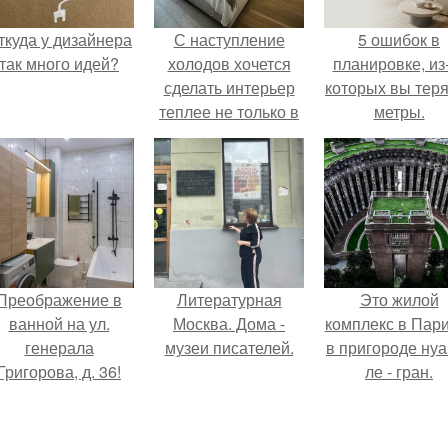
ткуда у дизайнера
С наступление
5 ошибок в
так много идей?
холодов хочется
планировке, из
сделать интерьер
которых вы тер
теплее не только в
метры.
визуальном плане.
Преображение в
Литературная
Это жилой
ванной на ул.
Москва. Дома -
комплекс в Пар
генерала
музеи писателей.
в пригороде нуа
Григорова, д. 36!
ле - гран.