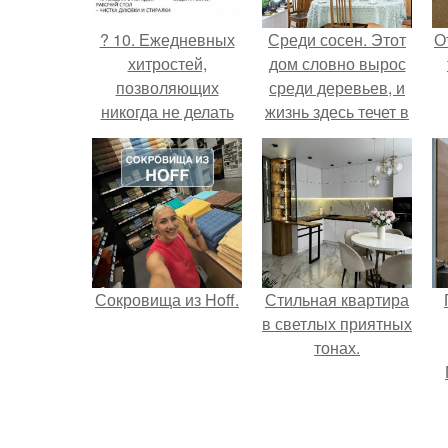
? 10. Ежедневных
Среди сосен. Этот
О
хитростей,
дом словно вырос
позволяющих
среди деревьев, и
никогда не делать
жизнь здесь течет в
уборку?
собственном ритме
- спокойно, без
спешки и лишнего
шума.
Сокровища из Hoff.
Стильная квартира
в светлых приятных
тонах.