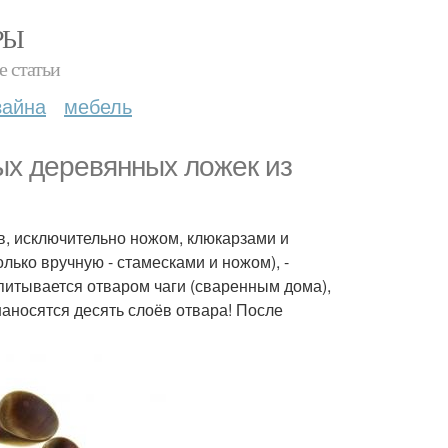
РЫ
е статьи
зайна
мебель
ых деревянных ложек из
в, исключительно ножом, клюкарзами и
ько вручную - стамесками и ножом), -
питывается отваром чаги (сваренным дома),
аносятся десять слоёв отвара! После