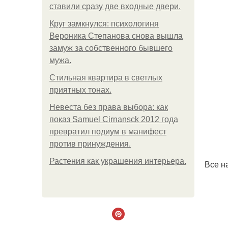
ставили сразу две входные двери.
Круг замкнулся: психологиня
Вероника Степанова снова вышла
замуж за собственного бывшего
мужа.
Стильная квартира в светлых
приятных тонах.
Невеста без права выбора: как
показ Samuel Cirnansck 2012 года
превратил подиум в манифест
против принуждения.
Растения как украшения интерьера.
Все н