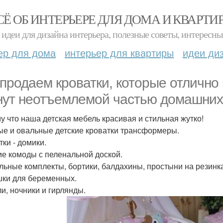
СЁ ОБ ИНТЕРЬЕРЕ ДЛЯ ДОМА И КВАРТИ
идеи для дизайна интерьера, полезные советы, интересны
ер для дома
интерьер для квартиры
идеи ди
продаем кроватки, которые отлично
нут неотъемлемой частью домашних
у что наша детская мебель красивая и стильная жутко!
ые и овальные детские кроватки трансформеры.
тки - домики.
ие комоды с пеленальной доской.
льные комплекты, бортики, балдахины, простыни на резинка
ки для беременных.
и, ночники и гирлянды.