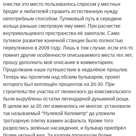
очистки это место пользовалось спросом у местных
бродяг и любителей справить естественную нужду
непотребным способом. Тупиковый путь в середине
кольца раньше смотровую яму имел. При расчистке
внутрикольцевого пространства её закопали. Само
путевое развитие конечной станции было полностью
переуложено в 2009 году. Лишь в том случае, если кто-то
помнит другие особенности описываемого места тех лет,
прошу дополнить моё описание в комментариях.
Продолжаем наше путешествие в недалёкое прошлое.
Теперь мы пролетим над обским бульваром, проект
которого был воплощён процентов на 20-30. При
строительстве участка от ленинского до комсомольского
были вырублены остатки легендарной дунькиной рощи.
В целом же за 20 лет изменилось не многое: установили
так называемый "Нулевой Километр" да уложили
тротуарную плитку взамен асфальта. Кроме того
разрослись зелёные насаждения, и бульвар приобрёл
более уютный вид. За кадром произошли более