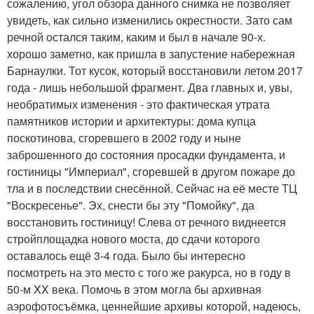
сожалению, угол обзора данного снимка не позволяет
увидеть, как сильно изменились окрестности. Зато сам
речной остался таким, каким и был в начале 90-х.
хорошо заметно, как пришла в запустение набережная
Барнаулки. Тот кусок, который восстановили летом 2017
года - лишь небольшой фрагмент. Два главных и, увы,
необратимых изменения - это фактическая утрата
памятников истории и архитектуры: дома купца
поскотинова, сгоревшего в 2002 году и ныне
заброшенного до состояния просадки фундамента, и
гостиницы "Империал", сгоревшей в другом пожаре до
тла и в последствии снесённой. Сейчас на её месте ТЦ
"Воскресенье". Эх, снести бы эту "Помойку", да
восстановить гостиницу! Слева от речного виднеется
стройплощадка нового моста, до сдачи которого
оставалось ещё 3-4 года. Было бы интересно
посмотреть на это место с того же ракурса, но в году в
50-м XX века. Помочь в этом могла бы архивная
аэрофотосъёмка, ценнейшие архивы которой, надеюсь,