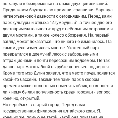
не канули в безвременьи на стыке двух цивилизаций.
Продолжаем блуждать во времени, сравнивая Барнаул
четвертьвековой давности с сегодняшним. Перед вами
парк культуры и отдыха "Изумрудный", а точнее две его
достопримечательности: пруд с небольшим островком и
двумя мостами, а также колесо обозрения. На первый
взгляд может показаться, что ничего не изменилось. На
самом деле изменилось многое. Ухоженный парк
превратился в дремучий лесок с заброшенными
аттракционами и почти пересохшим водоёмом. Не так
давно парк масштабной вырубке деревьев подвергся.
Кроме того мэр Дугин заявил, что вместо пруда появится
какой-то бассейн. Такими темпами парк в скором
времени может полностью поменять облик, но вернётся
ли к нему былая популярность среди горожан - вопрос,
конечно, открытый.
Но вернёмся в старый город. Перед вами
государственная филармония алтайского края. Я,
конечно же, помню её такой, какой она показана на