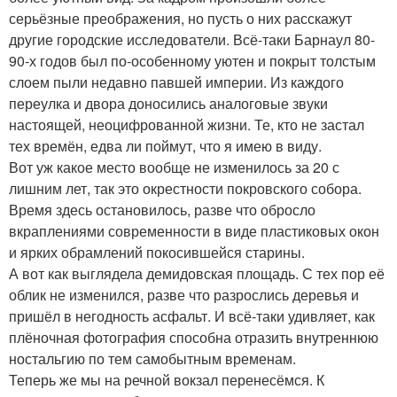
серьёзные преображения, но пусть о них расскажут
другие городские исследователи. Всё-таки Барнаул 80-
90-х годов был по-особенному уютен и покрыт толстым
слоем пыли недавно павшей империи. Из каждого
переулка и двора доносились аналоговые звуки
настоящей, неоцифрованной жизни. Те, кто не застал
тех времён, едва ли поймут, что я имею в виду.
Вот уж какое место вообще не изменилось за 20 с
лишним лет, так это окрестности покровского собора.
Время здесь остановилось, разве что обросло
вкраплениями современности в виде пластиковых окон
и ярких обрамлений покосившейся старины.
А вот как выглядела демидовская площадь. С тех пор её
облик не изменился, разве что разрослись деревья и
пришёл в негодность асфальт. И всё-таки удивляет, как
плёночная фотография способна отразить внутреннюю
ностальгию по тем самобытным временам.
Теперь же мы на речной вокзал перенесёмся. К