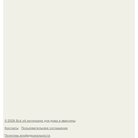
69-Летний житель Италии создал фальшивый античный
амфитеатр и долгое время успешно выдавал его за
настоящее историческое наследие.
Невеста без права выбора: как показ Samuel Cirnansck
2012 года превратил подиум в манифест против
принуждения.
© 2026 Всё об интерьере для дома и квартиры
Контакты
Пользовательское соглашение
Политика конфидециальности