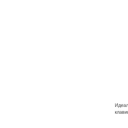
Идеал
клави