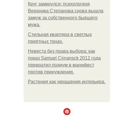
Круг замкнулся: психологиня
Вероника Степанова снова вышла
замуж за собственного бывшего
мужа.
Стильная квартира в светлых
приятных тонах.
Невеста без права выбора: как
показ Samuel Cirnansck 2012 года
превратил подиум в манифест
против принуждения.
Растения как украшения интерьера.