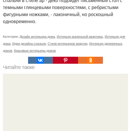
спальни в стиле ар - деко подойдет письменный стол с
темными глянцевыми поверхностями, с ребристыми
фигурными ножками, - лаконичный, но роскошный
одновременно.
Категории:
Дизайн интерьера дома
,
Интерьер маленькой квартиры
,
Интерьер для
дома
,
Идеи дизайна спальни
,
Стили интерьеров квартир
,
Интерьер деревянных
домов
,
Красивые интерьеры домов
Читайте также
Кедровая башня - 117-метровый жилой дом, покрытый
вечнозелёными деревьями.