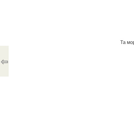
Та мо
⇦