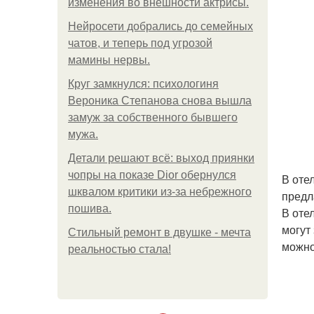
изменения во внешности актрисы.
Нейросети добрались до семейных
чатов, и теперь под угрозой
мамины нервы.
Круг замкнулся: психологиня
Вероника Степанова снова вышла
замуж за собственного бывшего
мужа.
Детали решают всё: выход приянки
чопры на показе Dior обернулся
В оте
шквалом критики из-за небрежного
предл
пошива.
В оте
могут
Стильный ремонт в двушке - мечта
можно
реальностью стала!