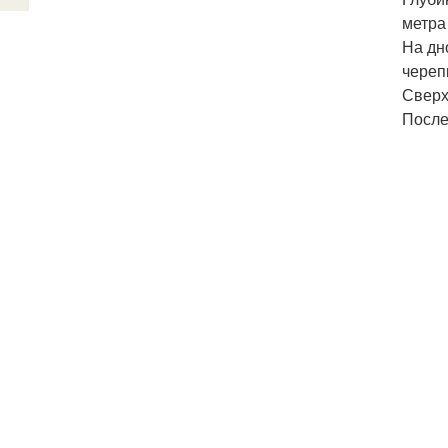
метра
На дн
череп
Сверх
После