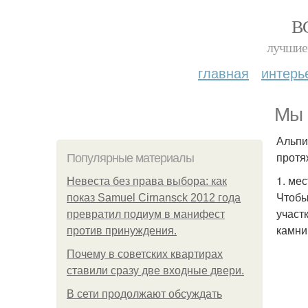
В
лучшие 
главная
интерь
Мы 
Альпи
протя
Популярные материалы
1. ме
Невеста без права выбора: как
Чтобы
показ Samuel Cirnansck 2012 года
участ
превратил подиум в манифест
камни
против принуждения.
Почему в советских квартирах
ставили сразу две входные двери.
В сети продолжают обсуждать