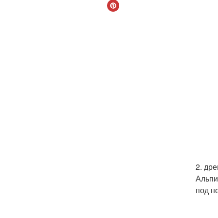
2. др
Альпи
под н