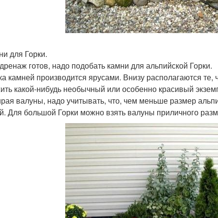
ни для Горки.
 дренаж готов, надо подобать камни для альпийской Горки.
ка камней производится ярусами. Внизу располагаются те,
ить какой-нибудь необычный или особенно красивый экзем
рая валуны, надо учитывать, что, чем меньше размер альп
й. Для большой Горки можно взять валуны приличного разме