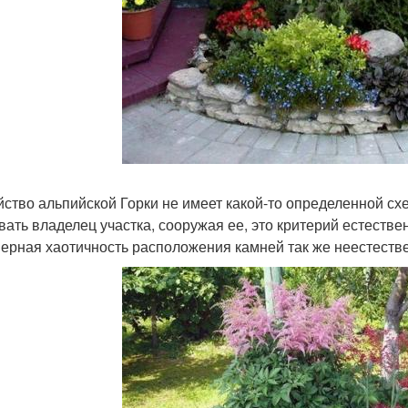
йство альпийской Горки не имеет какой-то определенной с
вать владелец участка, сооружая ее, это критерий естестве
ерная хаотичность расположения камней так же неестествен