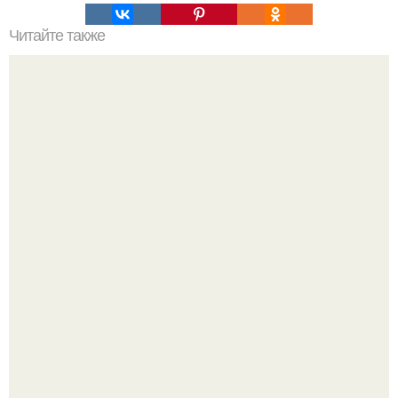
Читайте также
? 8. Испанских городов, куда лучше ехать осенью, чем
летом.
Почему в советских квартирах ставили сразу две