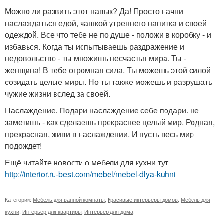
Можно ли развить этот навык? Да! Просто начни
наслаждаться едой, чашкой утреннего напитка и своей
одеждой. Все что тебе не по душе - положи в коробку - и
избавься. Когда ты испытываешь раздражение и
недовольство - ты множишь несчастья мира. Ты -
женщина! В тебе огромная сила. Ты можешь этой силой
созидать целые миры. Но ты также можешь и разрушать
чужие жизни вслед за своей.
Наслаждение. Подари наслаждение себе подари. не
заметишь - как сделаешь прекраснее целый мир. Родная,
прекрасная, живи в наслаждении. И пусть весь мир
подождет!
Ещё читайте новости о мебели для кухни тут
http://interior.ru-best.com/mebel/mebel-dlya-kuhni
Категории:
Мебель для ванной комнаты
,
Красивые интерьеры домов
,
Мебель для
кухни
,
Интерьер для квартиры
,
Интерьер для дома